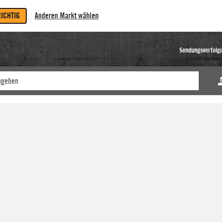
RICHTIG
Anderen Markt wählen
Sendungsverfolg