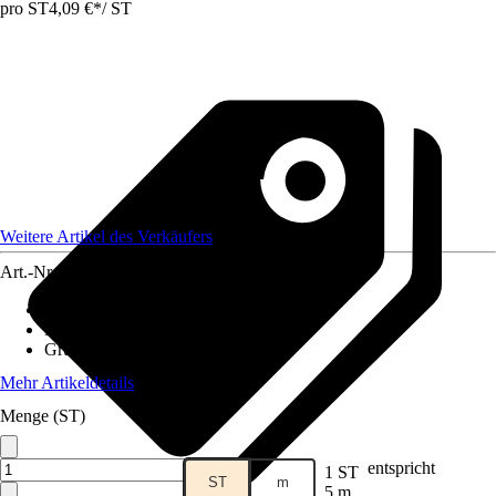
pro ST
4,09 €
*
/
ST
Weitere Artikel des Verkäufers
Art.-Nr.
12578704
Artikeltyp
:
Bindeartikel
Material
:
Metall
Grundfarbe
:
Grün
Mehr Artikeldetails
Menge (ST)
entspricht
1 ST
ST
m
5 m