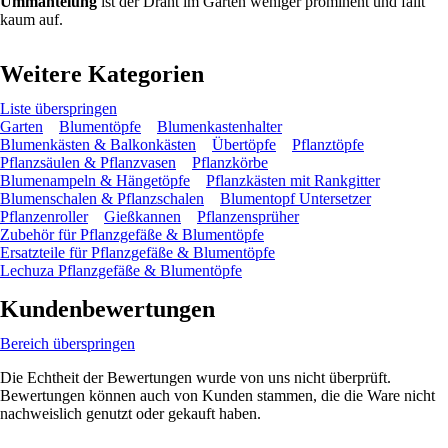
Ummantelung
ist der Draht im Garten weniger prominent und fällt
kaum auf.
Weitere Kategorien
Liste überspringen
Garten
Blumentöpfe
Blumenkastenhalter
Blumenkästen & Balkonkästen
Übertöpfe
Pflanztöpfe
Pflanzsäulen & Pflanzvasen
Pflanzkörbe
Blumenampeln & Hängetöpfe
Pflanzkästen mit Rankgitter
Blumenschalen & Pflanzschalen
Blumentopf Untersetzer
Pflanzenroller
Gießkannen
Pflanzensprüher
Zubehör für Pflanzgefäße & Blumentöpfe
Ersatzteile für Pflanzgefäße & Blumentöpfe
Lechuza Pflanzgefäße & Blumentöpfe
Kundenbewertungen
Bereich überspringen
Die Echtheit der Bewertungen wurde von uns nicht überprüft.
Bewertungen können auch von Kunden stammen, die die Ware nicht
nachweislich genutzt oder gekauft haben.