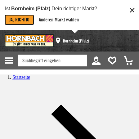
Ist
Bornheim (Pfalz)
Dein richtiger Markt?
JA, RICHTIG
Anderen Markt wählen
Bornheim (Pfalz)
Startseite