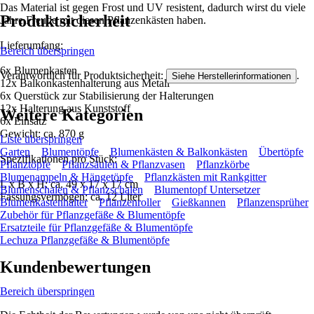
Das Material ist gegen Frost und UV resistent, dadurch wirst du viele
Produktsicherheit
Jahre Freude mit diesen Pflanzenkästen haben.
Lieferumfang:
Bereich überspringen
6x Blumenkasten
Verantwortlich für Produktsicherheit:
.
Siehe Herstellerinformationen
12x Balkonkastenhalterung aus Metall
6x Querstück zur Stabilisierung der Halterungen
12x Halterung aus Kunststoff
Weitere Kategorien
6x Einsatz
Gewicht: ca. 870 g
Liste überspringen
Garten
Blumentöpfe
Blumenkästen & Balkonkästen
Übertöpfe
Spezifikationen pro Stück:
Pflanztöpfe
Pflanzsäulen & Pflanzvasen
Pflanzkörbe
Blumenampeln & Hängetöpfe
Pflanzkästen mit Rankgitter
L x B x H: ca. 49 x 17 x 17 cm
Blumenschalen & Pflanzschalen
Blumentopf Untersetzer
Fassungsvermögen: ca. 12 Liter
Blumenkastenhalter
Pflanzenroller
Gießkannen
Pflanzensprüher
Zubehör für Pflanzgefäße & Blumentöpfe
Ersatzteile für Pflanzgefäße & Blumentöpfe
Lechuza Pflanzgefäße & Blumentöpfe
Kundenbewertungen
Bereich überspringen