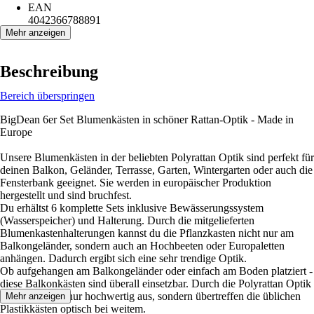
EAN
4042366788891
Mehr anzeigen
Beschreibung
Bereich überspringen
BigDean 6er Set Blumenkästen in schöner Rattan-Optik - Made in
Europe
Unsere Blumenkästen in der beliebten Polyrattan Optik sind perfekt für
deinen Balkon, Geländer, Terrasse, Garten, Wintergarten oder auch die
Fensterbank geeignet. Sie werden in europäischer Produktion
hergestellt und sind bruchfest.
Du erhältst 6 komplette Sets inklusive Bewässerungssystem
(Wasserspeicher) und Halterung. Durch die mitgelieferten
Blumenkastenhalterungen kannst du die Pflanzkasten nicht nur am
Balkongeländer, sondern auch an Hochbeeten oder Europaletten
anhängen. Dadurch ergibt sich eine sehr trendige Optik.
Ob aufgehangen am Balkongeländer oder einfach am Boden platziert -
diese Balkonkästen sind überall einsetzbar. Durch die Polyrattan Optik
sehen sie nicht nur hochwertig aus, sondern übertreffen die üblichen
Mehr anzeigen
Plastikkästen optisch bei weitem.