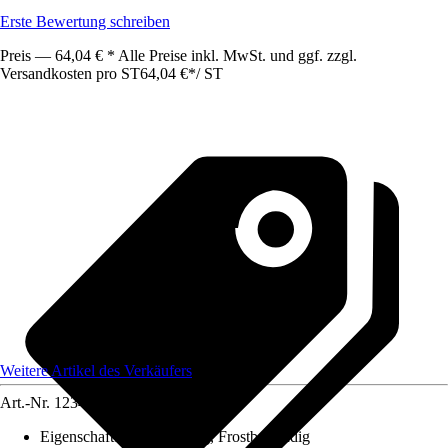
Erste Bewertung schreiben
Preis — 64,04 € * Alle Preise inkl. MwSt. und ggf. zzgl.
Versandkosten pro ST
64,04 €
*
/
ST
Weitere Artikel des Verkäufers
Art.-Nr.
12346577
Eigenschaft
:
UV-beständig, Frostbeständig