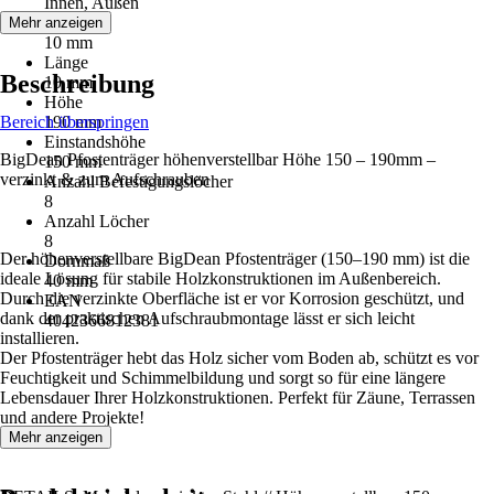
Innen, Außen
Breite
Mehr anzeigen
10 mm
Länge
Beschreibung
10 mm
Höhe
Bereich überspringen
190 mm
Einstandshöhe
BigDean Pfostenträger höhenverstellbar Höhe 150 – 190mm –
150 mm
verzinkt & zum Aufschrauben
Anzahl Befestigungslöcher
8
Anzahl Löcher
8
Der höhenverstellbare BigDean Pfostenträger (150–190 mm) ist die
Dornmaß
ideale Lösung für stabile Holzkonstruktionen im Außenbereich.
40 mm
Durch die verzinkte Oberfläche ist er vor Korrosion geschützt, und
EAN
dank der praktischen Aufschraubmontage lässt er sich leicht
4042366812381
installieren.
Der Pfostenträger hebt das Holz sicher vom Boden ab, schützt es vor
Feuchtigkeit und Schimmelbildung und sorgt so für eine längere
Lebensdauer Ihrer Holzkonstruktionen. Perfekt für Zäune, Terrassen
und andere Projekte!
Mehr anzeigen