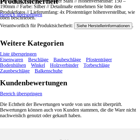
Produktsicherheit
DETAILS: Material: verzinkter Stahl // Höhenverstellbar: 150 –
190mm // Farbe: Silber // Detailmaße entnehmen Sie bitte den
Produktfotos // Lieferumfang: 4x Pfostenträger höhenverstellbar, wie
Bereich überspringen
oben beschrieben.
Verantwortlich für Produktsicherheit:
.
Siehe Herstellerinformationen
Weitere Kategorien
Liste überspringen
Eisenwaren
Beschläge
Baubeschläge
Pfostenträger
Bodenhülsen
Winkel
Holzverbinder
Torbeschläge
Zaunbeschläge
Balkenschuhe
Kundenbewertungen
Bereich überspringen
Die Echtheit der Bewertungen wurde von uns nicht überprüft.
Bewertungen können auch von Kunden stammen, die die Ware nicht
nachweislich genutzt oder gekauft haben.