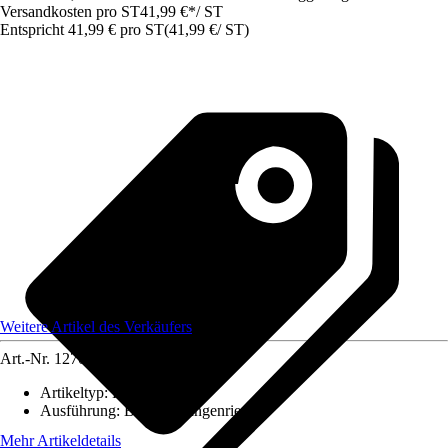
Versandkosten pro ST
41,99 €
*
/
ST
Entspricht 41,99 € pro ST
(
41,99 €
/
ST
)
Weitere Artikel des Verkäufers
Art.-Nr.
12707710
Artikeltyp
:
Pfostenträger
Ausführung
:
Bolzen-Stangenriegel
Mehr Artikeldetails