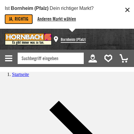
Ist
Bornheim (Pfalz)
Dein richtiger Markt?
JA, RICHTIG
Anderen Markt wählen
Bornheim (Pfalz)
Startseite