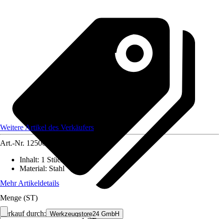
Weitere Artikel des Verkäufers
Art.-Nr.
12500976
Inhalt
:
1 Stück
Material
:
Stahl
Mehr Artikeldetails
Menge (ST)
Verkauf durch:
Werkzeugstore24 GmbH