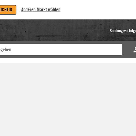
RICHTIG
Anderen Markt wählen
Sendungsverfolg