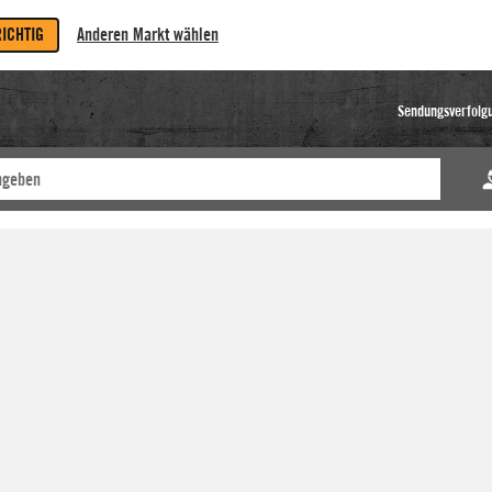
RICHTIG
Anderen Markt wählen
Sendungsverfolg