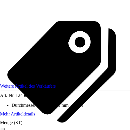
Weitere Artikel des Verkäufers
Art.-Nr.
12450457
Durchmesser (von - bis)
:
1 mm - 1 mm
Mehr Artikeldetails
Menge (ST)