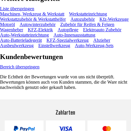
Liste überspringen
Maschinen, Werkzeug & Werkstatt
Werkstatteinrichtung
Werkstattzubehör & Werkstatthelfer
Autozubehör
Kfz-Werkzeuge
Motoröl
Autowinterzubehör
Zubehör für Reifen & Felgen
Wagenheber
KFZ-Elektrik
Autopflege
Elektroauto Zubehör
Auto-Werkstatteinrichtung
Auto-Innenausstattung
Auto-Batterieladegerät
KFZ-Spezialwerkzeug
Abzieher
Ausbeulwerkzeug
Einstellwerkzeug
Auto-Werkzeug-Sets
Kundenbewertungen
Bereich überspringen
Die Echtheit der Bewertungen wurde von uns nicht überprüft.
Bewertungen können auch von Kunden stammen, die die Ware nicht
nachweislich genutzt oder gekauft haben.
Zahlarten