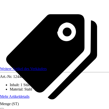
Weitere Artikel des Verkäufers
Art.-Nr.
12448924
Inhalt
:
1 Stück
Material
:
Stahl
Mehr Artikeldetails
Menge (ST)