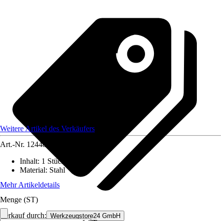
Weitere Artikel des Verkäufers
Art.-Nr.
12448629
Inhalt
:
1 Stück
Material
:
Stahl
Mehr Artikeldetails
Menge (ST)
Verkauf durch:
Werkzeugstore24 GmbH