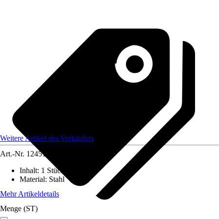
Weitere Artikel des Verkäufers
Art.-Nr.
12451506
Inhalt
:
1 Stück
Material
:
Stahl
Mehr Artikeldetails
Menge (ST)