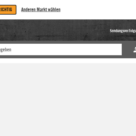
RICHTIG
Anderen Markt wählen
Sendungsverfolg