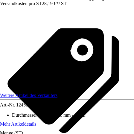
Versandkosten pro ST
28,19 €
*
/
ST
Weitere Artikel des Verkäufers
Art.-Nr.
12450509
Durchmesser (von - bis)
:
1 mm - 1 mm
Mehr Artikeldetails
Menge (ST)