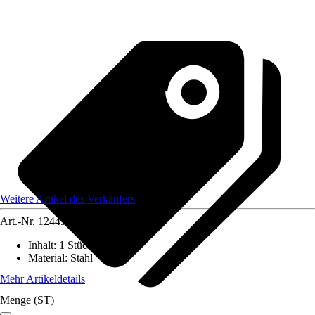
Weitere Artikel des Verkäufers
Art.-Nr.
12449738
Inhalt
:
1 Stück
Material
:
Stahl
Mehr Artikeldetails
Menge (ST)