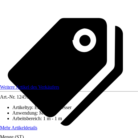
Weitere Artikel des Verkäufers
Art.-Nr.
12451745
Artikeltyp
:
Entfernungsmesser
Anwendung
:
Messen
Arbeitsbereich
:
1 m - 1 m
Mehr Artikeldetails
Menge (ST)