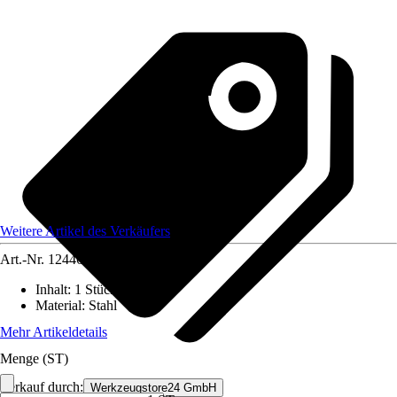
Weitere Artikel des Verkäufers
Art.-Nr.
12446317
Inhalt
:
1 Stück
Material
:
Stahl
Mehr Artikeldetails
Menge (ST)
Verkauf durch:
Werkzeugstore24 GmbH