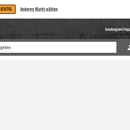
RICHTIG
Anderen Markt wählen
Sendungsverfolg