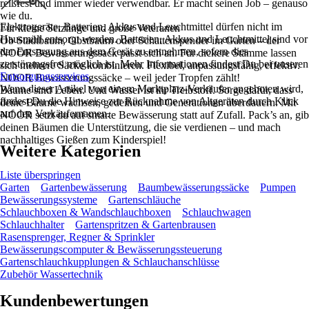
reißfest und immer wieder verwendbar. Er macht seinen Job – genauso
wie du.
Elektrogeräte, Batterien, Akkus und Leuchtmittel dürfen nicht im
Für kleine Setzlinge und große Veteranen
Hausmüll entsorgt werden. Batterien, Akkus und Leuchtmittel sind vor
Ob Stadtbaum, Obstbaum oder Schattenspender im Garten – der
der Entsorgung aus dem Gerät zu entnehmen, sofern dies
NOOR Bewässerungssack passt sich an. Für dickere Stämme lassen
zerstörungsfrei möglich ist. Mehr Informationen findest Du bei unseren
sich mehrere Säcke kombinieren. Flexibel, anpassungsfähig, effektiv.
Entsorgungsservices
.
NOOR Bewässerungssäcke – weil jeder Tropfen zählt!
Wenn dieser Artikel von einem Marktplatz-Verkäufer angeboten wird,
Bäume sind Leben. Und Wasser ist ihr Treibstoff. Sorge dafür, dass
findest Du die Hinweise zur Rücknahme von Altgeräten durch Klick
deine Bäume wachsen, gedeihen und Generationen überdauern. Mit
auf den Verkäufernamen.
NOOR setzt du auf smarte Bewässerung statt auf Zufall. Pack’s an, gib
deinen Bäumen die Unterstützung, die sie verdienen – und mach
nachhaltiges Gießen zum Kinderspiel!
Weitere Kategorien
Liste überspringen
Garten
Gartenbewässerung
Baumbewässerungssäcke
Pumpen
Bewässerungssysteme
Gartenschläuche
Schlauchboxen & Wandschlauchboxen
Schlauchwagen
Schlauchhalter
Gartenspritzen & Gartenbrausen
Rasensprenger, Regner & Sprinkler
Bewässerungscomputer & Bewässerungssteuerung
Gartenschlauchkupplungen & Schlauchanschlüsse
Zubehör Wassertechnik
Kundenbewertungen