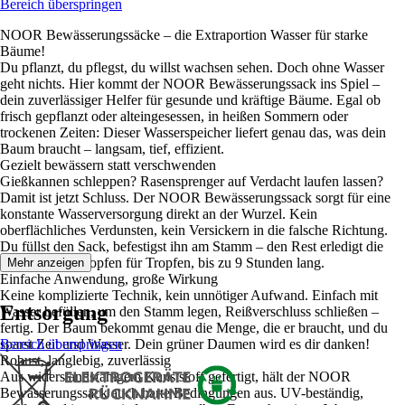
Bereich überspringen
NOOR Bewässerungssäcke – die Extraportion Wasser für starke
Bäume!
Du pflanzt, du pflegst, du willst wachsen sehen. Doch ohne Wasser
geht nichts. Hier kommt der NOOR Bewässerungssack ins Spiel –
dein zuverlässiger Helfer für gesunde und kräftige Bäume. Egal ob
frisch gepflanzt oder alteingesessen, in heißen Sommern oder
trockenen Zeiten: Dieser Wasserspeicher liefert genau das, was dein
Baum braucht – langsam, tief, effizient.
Gezielt bewässern statt verschwenden
Gießkannen schleppen? Rasensprenger auf Verdacht laufen lassen?
Damit ist jetzt Schluss. Der NOOR Bewässerungssack sorgt für eine
konstante Wasserversorgung direkt an der Wurzel. Kein
oberflächliches Verdunsten, kein Versickern in die falsche Richtung.
Du füllst den Sack, befestigst ihn am Stamm – den Rest erledigt die
Schwerkraft. Tropfen für Tropfen, bis zu 9 Stunden lang.
Mehr anzeigen
Einfache Anwendung, große Wirkung
Keine komplizierte Technik, kein unnötiger Aufwand. Einfach mit
Entsorgung
Wasser befüllen, um den Stamm legen, Reißverschluss schließen –
fertig. Der Baum bekommt genau die Menge, die er braucht, und du
sparst Zeit und Wasser. Dein grüner Daumen wird es dir danken!
Bereich überspringen
Robust, langlebig, zuverlässig
Aus widerstandsfähigem Kunststoff gefertigt, hält der NOOR
Bewässerungssack auch harte Bedingungen aus. UV-beständig,