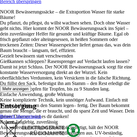
Bereich überspringen
NOOR Bewässerungssäcke – die Extraportion Wasser für starke
Bäume!
Du pflanzt, du pflegst, du willst wachsen sehen. Doch ohne Wasser
geht nichts. Hier kommt der NOOR Bewässerungssack ins Spiel –
dein zuverlässiger Helfer für gesunde und kräftige Bäume. Egal ob
frisch gepflanzt oder alteingesessen, in heißen Sommern oder
trockenen Zeiten: Dieser Wasserspeicher liefert genau das, was dein
Baum braucht – langsam, tief, effizient.
Gezielt bewässern statt verschwenden
Gießkannen schleppen? Rasensprenger auf Verdacht laufen lassen?
Damit ist jetzt Schluss. Der NOOR Bewässerungssack sorgt für eine
konstante Wasserversorgung direkt an der Wurzel. Kein
oberflächliches Verdunsten, kein Versickern in die falsche Richtung.
Du füllst den Sack, befestigst ihn am Stamm – den Rest erledigt die
Schwerkraft. Tropfen für Tropfen, bis zu 9 Stunden lang.
Mehr anzeigen
Einfache Anwendung, große Wirkung
Keine komplizierte Technik, kein unnötiger Aufwand. Einfach mit
Entsorgung
Wasser befüllen, um den Stamm legen– fertig. Der Baum bekommt
genau die Menge, die er braucht, und du sparst Zeit und Wasser. Dein
grüner Daumen wird es dir danken!
Bereich überspringen
Robust, langlebig, zuverlässig
Aus widerstandsfähigem Kunststoff gefertigt, hält der NOOR
Bewässerungssack auch harte Bedingungen aus. UV-beständig,