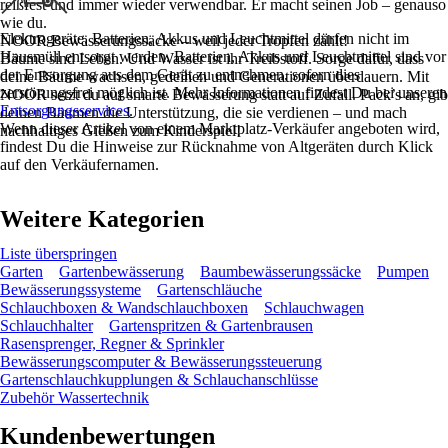
reißfest und immer wieder verwendbar. Er macht seinen Job – genauso
wie du.
Elektrogeräte, Batterien, Akkus und Leuchtmittel dürfen nicht im
NOOR Bewässerungssäcke – weil jeder Tropfen zählt!
Hausmüll entsorgt werden. Batterien, Akkus und Leuchtmittel sind vor
Bäume sind Leben. Und Wasser ist ihr Treibstoff. Sorge dafür, dass
der Entsorgung aus dem Gerät zu entnehmen, sofern dies
deine Bäume wachsen, gedeihen und Generationen überdauern. Mit
zerstörungsfrei möglich ist. Mehr Informationen findest Du bei unseren
NOOR setzt du auf smarte Bewässerung statt auf Zufall. Pack’s an, gib
Entsorgungsservices
.
deinen Bäumen die Unterstützung, die sie verdienen – und mach
Wenn dieser Artikel von einem Marktplatz-Verkäufer angeboten wird,
nachhaltiges Gießen zum Kinderspiel!
findest Du die Hinweise zur Rücknahme von Altgeräten durch Klick
auf den Verkäufernamen.
Weitere Kategorien
Liste überspringen
Garten
Gartenbewässerung
Baumbewässerungssäcke
Pumpen
Bewässerungssysteme
Gartenschläuche
Schlauchboxen & Wandschlauchboxen
Schlauchwagen
Schlauchhalter
Gartenspritzen & Gartenbrausen
Rasensprenger, Regner & Sprinkler
Bewässerungscomputer & Bewässerungssteuerung
Gartenschlauchkupplungen & Schlauchanschlüsse
Zubehör Wassertechnik
Kundenbewertungen