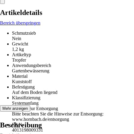
Artikeldetails
Bereich überspringen
Schmutzsieb
Nein
Gewicht
1,2 kg
Artikeltyp
Tropfer
Anwendungsbereich
Gartenbewässerung
Material
Kunststoff
Befestigung
Auf dem Boden liegend
Klassifizierung
Systemanfang
Hinweis zur Entsorgung
Mehr anzeigen
Bitte beachten Sie die Hinweise zur Entsorgung:
www.hornbach.de/entsorgung
Beschreibung
EAN
4013198009331