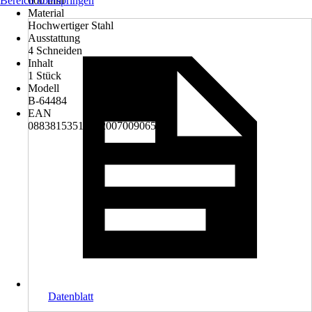
Bereich überspringen
600 mm
Material
Hochwertiger Stahl
Ausstattung
4 Schneiden
Inhalt
1 Stück
Modell
B-64484
EAN
088381535199, 2007009065588
Datenblatt