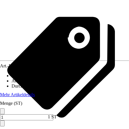
Art.-Nr.
10568624
Material
:
Hochwertiger Stahl
Anwendungsbereich
:
Beton
Durchmesser (von - bis)
:
28 mm
Mehr Artikeldetails
Menge (ST)
1 ST