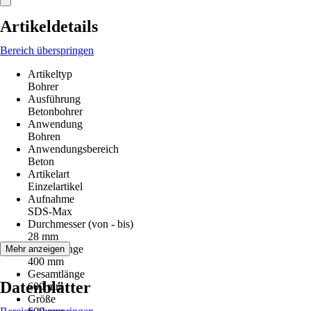
Artikeldetails
Bereich überspringen
Artikeltyp
Bohrer
Ausführung
Betonbohrer
Anwendung
Bohren
Anwendungsbereich
Beton
Artikelart
Einzelartikel
Aufnahme
SDS-Max
Durchmesser (von - bis)
28 mm
Arbeitslänge
Mehr anzeigen
400 mm
Gesamtlänge
Datenblätter
600 mm
Größe