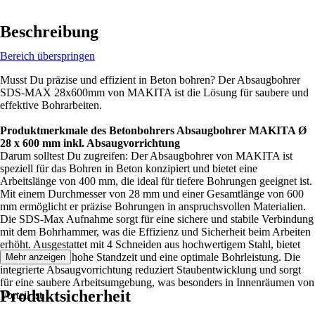
Beschreibung
Bereich überspringen
Musst Du präzise und effizient in Beton bohren? Der Absaugbohrer
SDS-MAX 28x600mm von MAKITA ist die Lösung für saubere und
effektive Bohrarbeiten.
Produktmerkmale des Betonbohrers Absaugbohrer MAKITA Ø
28 x 600 mm inkl. Absaugvorrichtung
Darum solltest Du zugreifen: Der Absaugbohrer von MAKITA ist
speziell für das Bohren in Beton konzipiert und bietet eine
Arbeitslänge von 400 mm, die ideal für tiefere Bohrungen geeignet ist.
Mit einem Durchmesser von 28 mm und einer Gesamtlänge von 600
mm ermöglicht er präzise Bohrungen in anspruchsvollen Materialien.
Die SDS-Max Aufnahme sorgt für eine sichere und stabile Verbindung
mit dem Bohrhammer, was die Effizienz und Sicherheit beim Arbeiten
erhöht. Ausgestattet mit 4 Schneiden aus hochwertigem Stahl, bietet
der Bohrer eine hohe Standzeit und eine optimale Bohrleistung. Die
Mehr anzeigen
integrierte Absaugvorrichtung reduziert Staubentwicklung und sorgt
für eine saubere Arbeitsumgebung, was besonders in Innenräumen von
Produktsicherheit
Vorteil ist.