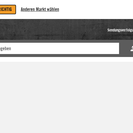
RICHTIG
Anderen Markt wählen
Sendungsverfolg