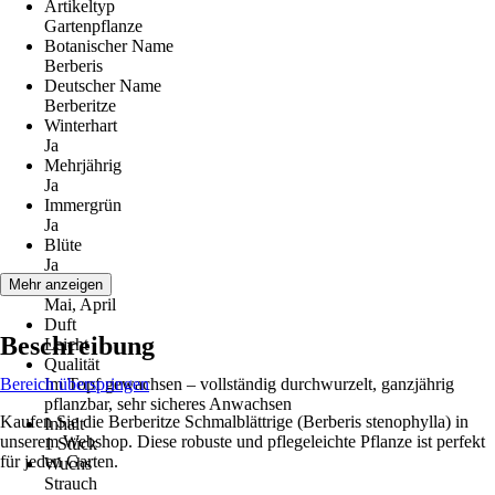
Artikeltyp
Gartenpflanze
Botanischer Name
Berberis
Deutscher Name
Berberitze
Winterhart
Ja
Mehrjährig
Ja
Immergrün
Ja
Blüte
Ja
Blütezeit
Mehr anzeigen
Mai, April
Duft
Beschreibung
Leicht
Qualität
Bereich überspringen
Im Topf gewachsen – vollständig durchwurzelt, ganzjährig
pflanzbar, sehr sicheres Anwachsen
Kaufen Sie die Berberitze Schmalblättrige (Berberis stenophylla) in
Inhalt
unserem Webshop. Diese robuste und pflegeleichte Pflanze ist perfekt
1 Stück
für jeden Garten.
Wuchs
Strauch