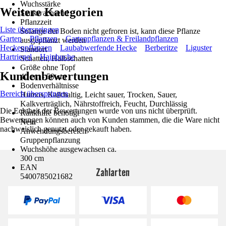
Wuchsstärke
Weitere Kategorien
Starkwachsend
Pflanzzeit
Liste überspringen
Solange der Boden nicht gefroren ist, kann diese Pflanze
Garten
Pflanzen
Gartenpflanzen & Freilandpflanzen
ausgepflanzt werden
Heckenpflanzen
Laubabwerfende Hecke
Berberitze
Liguster
Standort
Hartriegel
Hainbuche
Schatten, Halbschatten
Größe ohne Topf
Kundenbewertungen
40 cm - 50 cm
Bodenverhältnisse
Bereich überspringen
Humos, Kalkhaltig, Leicht sauer, Trocken, Sauer,
Kalkverträglich, Nährstoffreich, Feucht, Durchlässig
Die Echtheit der Bewertungen wurde von uns nicht überprüft.
Rankhilfe benötigt
Bewertungen können auch von Kunden stammen, die die Ware nicht
Nein
nachweislich genutzt oder gekauft haben.
Anwendungsbereich
Gruppenpflanzung
Wuchshöhe ausgewachsen ca.
300 cm
EAN
Zahlarten
5400785021682