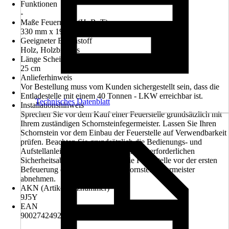
Funktionen
-
Maße Feuerraum (HxBxT)
330 mm x 190 mm x 305 mm
Geeigneter Brennstoff
Holz, Holzbriketts
Länge Scheitholz
25 cm
Anlieferhinweis
Vor Bestellung muss vom Kunden sichergestellt sein, dass die
Entladestelle mit einem 40 Tonnen - LKW erreichbar ist.
Technisches Datenblatt
Installationshinweis
Sprechen Sie vor dem Kauf einer Feuerstelle grundsätzlich mit
Ihrem zuständigen Schornsteinfegermeister. Lassen Sie Ihren
Schornstein vor dem Einbau der Feuerstelle auf Verwendbarkeit
prüfen. Beachten Sie grundsätzlich die Bedienungs- und
Aufstellanleitungen und wahren Sie die erforderlichen
Sicherheitsabstände. Lassen Sie die Feuerstelle vor der ersten
Befeuerung durch den Bezirksschornsteinfegermeister
abnehmen.
AKN (Artikelkurznummer)
9J5Y
EAN
9002742492564