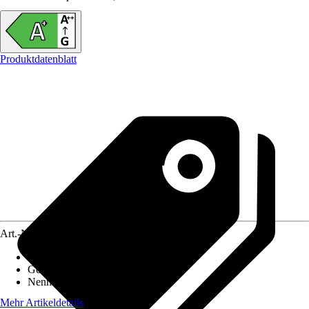
Produktdatenblatt
Art.-Nr.
12628475
Material Herdplatte
:
Stahlplatte
Gewicht
:
82 kg
Nennwärmeleistung
:
5 kW
Mehr Artikeldetails