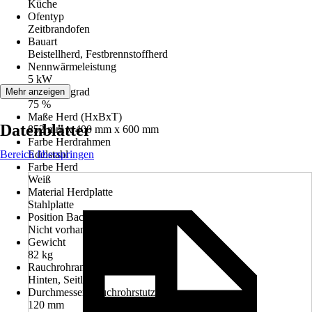
Küche
Ofentyp
Zeitbrandofen
Bauart
Beistellherd, Festbrennstoffherd
Nennwärmeleistung
5 kW
Wirkungsgrad
Mehr anzeigen
75 %
Maße Herd (HxBxT)
Datenblätter
852 mm x 400 mm x 600 mm
Farbe Herdrahmen
Bereich überspringen
Edelstahl
Farbe Herd
Weiß
Material Herdplatte
Stahlplatte
Position Backraum
Nicht vorhanden
Gewicht
82 kg
Rauchrohranschluss
Hinten, Seitlich
Durchmesser Rauchrohrstutzen
120 mm