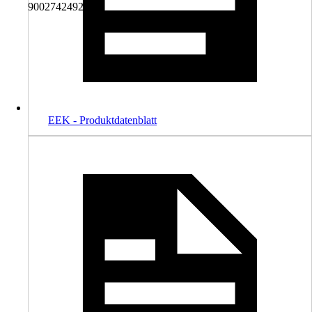
9002742492571
EEK - Produktdatenblatt