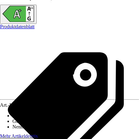
Produktdatenblatt
Art.-Nr.
12648585
Material Herdplatte
:
Stahlplatte
Gewicht
:
82 kg
Nennwärmeleistung
:
5 kW
Mehr Artikeldetails