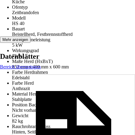
Küche
Ofentyp
Zeitbrandofen
Modell
HS 40
Bauart
Beistellherd, Festbrennstoffherd
Nennwärmeleistung
Mehr anzeigen
5 kW
Wirkungsgrad
Datenblätter
75 %
Maße Herd (HxBxT)
Bereich überspringen
852 mm x 400 mm x 600 mm
Farbe Herdrahmen
Edelstahl
Farbe Herd
Anthrazit
Material Herdplatte
Stahlplatte
Position Backraum
Nicht vorhanden
Gewicht
82 kg
Rauchrohranschluss
Hinten, Seitlich