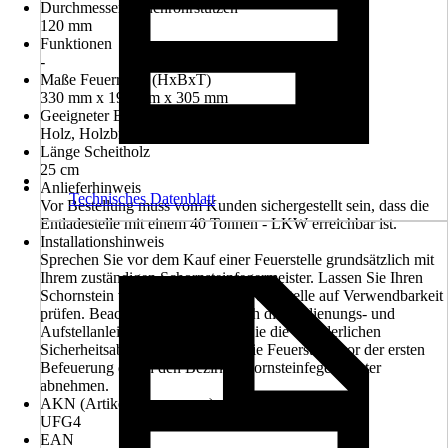
Durchmesser Rauchrohrstutzen
120 mm
Funktionen
-
Maße Feuerraum (HxBxT)
330 mm x 190 mm x 305 mm
Geeigneter Brennstoff
Holz, Holzbriketts
Länge Scheitholz
25 cm
Anlieferhinweis
Technisches Datenblatt
Vor Bestellung muss vom Kunden sichergestellt sein, dass die
Entladestelle mit einem 40 Tonnen - LKW erreichbar ist.
Installationshinweis
Sprechen Sie vor dem Kauf einer Feuerstelle grundsätzlich mit
Ihrem zuständigen Schornsteinfegermeister. Lassen Sie Ihren
Schornstein vor dem Einbau der Feuerstelle auf Verwendbarkeit
prüfen. Beachten Sie grundsätzlich die Bedienungs- und
Aufstellanleitungen und wahren Sie die erforderlichen
Sicherheitsabstände. Lassen Sie die Feuerstelle vor der ersten
Befeuerung durch den Bezirksschornsteinfegermeister
abnehmen.
AKN (Artikelkurznummer)
UFG4
EAN