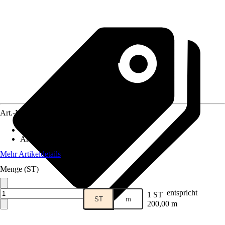
Art.-Nr.
4622649
Artikeltyp
:
Draht
Anwendungsbereich
:
Mähroboter
Mehr Artikeldetails
Menge (ST)
entspricht
1 ST
ST
m
200,00 m