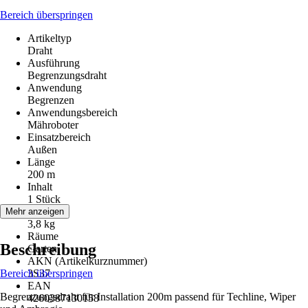
Bereich überspringen
Artikeltyp
Draht
Ausführung
Begrenzungsdraht
Anwendung
Begrenzen
Anwendungsbereich
Mähroboter
Einsatzbereich
Außen
Länge
200 m
Inhalt
1 Stück
Gewicht
Mehr anzeigen
3,8 kg
Räume
Beschreibung
Garten
AKN (Artikelkurznummer)
Bereich überspringen
3S37
EAN
Begrenzungsdraht für Installation 200m passend für Techline, Wiper
4260387130158