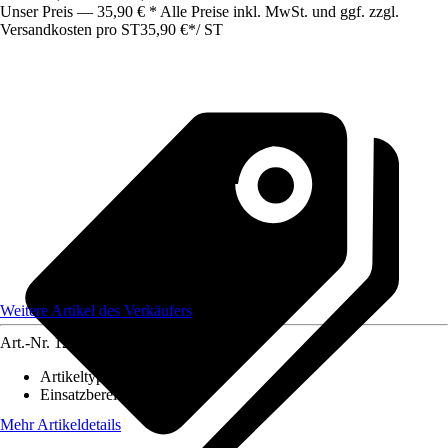
Unser Preis — 35,90 € * Alle Preise inkl. MwSt. und ggf. zzgl.
Versandkosten pro ST
35,90 €
*
/
ST
Weitere Artikel des Verkäufers
Art.-Nr.
12173980
Artikeltyp
:
Lampenschirm
Einsatzbereich
:
Innen
Mehr Artikeldetails