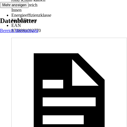
Einsatzbereich
Mehr anzeigen
Innen
Energieeffizienzklasse
Datenblätter
Nicht relevant
EAN
Bereich überspringen
8718881092770