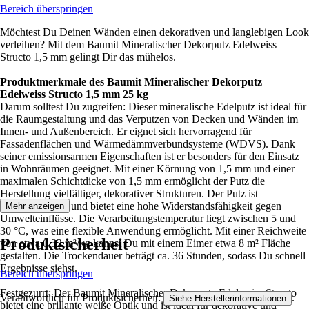
Bereich überspringen
Möchtest Du Deinen Wänden einen dekorativen und langlebigen Look
verleihen? Mit dem Baumit Mineralischer Dekorputz Edelweiss
Structo 1,5 mm gelingt Dir das mühelos.
Produktmerkmale des Baumit Mineralischer Dekorputz
Edelweiss Structo 1,5 mm 25 kg
Darum solltest Du zugreifen: Dieser mineralische Edelputz ist ideal für
die Raumgestaltung und das Verputzen von Decken und Wänden im
Innen- und Außenbereich. Er eignet sich hervorragend für
Fassadenflächen und Wärmedämmverbundsysteme (WDVS). Dank
seiner emissionsarmen Eigenschaften ist er besonders für den Einsatz
in Wohnräumen geeignet. Mit einer Körnung von 1,5 mm und einer
maximalen Schichtdicke von 1,5 mm ermöglicht der Putz die
Herstellung vielfältiger, dekorativer Strukturen. Der Putz ist
wetterbeständig und bietet eine hohe Widerstandsfähigkeit gegen
Mehr anzeigen
Umwelteinflüsse. Die Verarbeitungstemperatur liegt zwischen 5 und
30 °C, was eine flexible Anwendung ermöglicht. Mit einer Reichweite
Produktsicherheit
von etwa 0,32 m²/kg kannst Du mit einem Eimer etwa 8 m² Fläche
gestalten. Die Trockendauer beträgt ca. 36 Stunden, sodass Du schnell
Ergebnisse siehst.
Bereich überspringen
Festgezurrt: Der Baumit Mineralischer Dekorputz Edelweiss Structo
Verantwortlich für Produktsicherheit:
.
Siehe Herstellerinformationen
bietet eine brillante weiße Optik und ist ideal für dekorative und