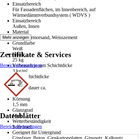
Einsatzbereich
Für Fassadenflächen, im Innenbereich, auf
Wärmedämmverbundsystem ( WDVS )
Einsatzbereich
Außen, Innen
Material
Kalk, Marmorsand, Weisszement
Mehr anzeigen
Grundfarbe
Weiß
Zertifikate & Services
Inhalt
25 kg
Bereich überspringen
Verbrauch je mm Schichtdicke
3 kg/m²
Max. Schichtdicke
1,5 mm
Trockendauer ca.
36 h
Körnung
1,5 mm
Glanzgrad
Datenblätter
Matt
Wetterbeständigkeit
Bereich überspringen
Sehr hoch
Geeignet für Untergrund
Gipsfaser, Beton, Gipskartonplatten, Gipsputz, Kalkputz,