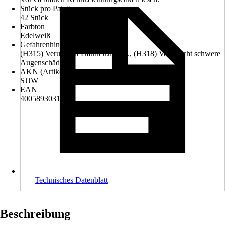
Stück pro Palette
42 Stück
Farbton
Edelweiß
Gefahrenhinweise (H-Sätze)
(H315) Verursacht Hautreizungen., (H318) Verursacht schwere
Augenschäden.
AKN (Artikelkurznummer)
SJJW
EAN
4005893031670
Technisches Datenblatt
Beschreibung