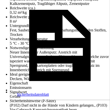
Kalkzementputz, Tragfähiger Altputz, Zementputze
Reichweite (ca.)
0,32 m²/kg
Reichweite pro Eimer ca.
8 m²
Untergrundbeschaffenheit
Fest, Sauber, Tragfähig, Frei von haftungsmindernden Stoffen,
Trocken
Verarbeitungstemperatur
5 °C - 30 °C
Notwendige Vorbehandlung
Neuer Innen- oder Außenputz: Anstrich mit
Universalgrundierung, Auf tragfähigen Altputzen, welche zuvor
tapeziert waren (alte Tapete ist restlos zu entfernen) mit
Sperrgrund, Gipskartonplatten oder tragfähiger Altputz im
Innenbereich: Abstrich mit Sperrgrund
Ideal geeignet für
Decken, Wände
Eigenschaft
Emissionsarm
Signalwort
Sicherheitsdatenblatt
Gefahr
Sicherheitshinweise (P-Sätze)
(P102) Darf nicht in die Hände von Kindern gelangen., (P103)
Vor Gebrauch Kennzeichnungsetikett lesen.