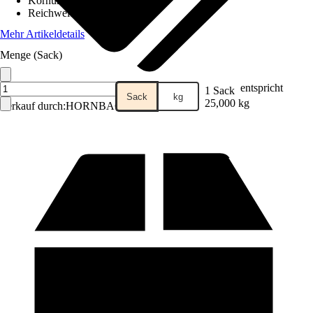
Körnung
:
1,5 mm
Reichweite (ca.)
:
0,32 m²/kg
Mehr Artikeldetails
Menge (Sack)
entspricht
1 Sack
Sack
kg
25,000 kg
Verkauf durch:
HORNBACH