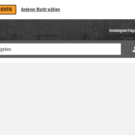
RICHTIG
Anderen Markt wählen
Sendungsverfolg