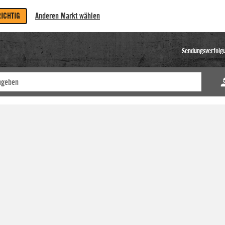
RICHTIG
Anderen Markt wählen
Sendungsverfolg