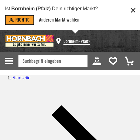
Ist
Bornheim (Pfalz)
Dein richtiger Markt?
JA, RICHTIG
Anderen Markt wählen
Bornheim (Pfalz)
Startseite