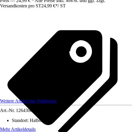
Preis — 24,99 € * Alle Preise inkl. MwSt. und ggf. zzgl.
Versandkosten pro ST
24,99 €
*
/
ST
Weitere Artikel des Verkäufers
Art.-Nr.
12643005
Standort
:
Halbschatten
Mehr Artikeldetails