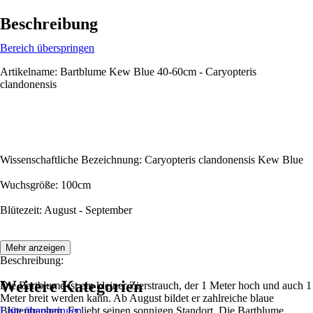
Beschreibung
Bereich überspringen
Artikelname: Bartblume Kew Blue 40-60cm - Caryopteris
clandonensis
Wissenschaftliche Bezeichnung: Caryopteris clandonensis Kew Blue
Wuchsgröße: 100cm
Blütezeit: August - September
Mehr anzeigen
Beschreibung:
Weitere Kategorien
Die Bartblume ist ein kleiner Zierstrauch, der 1 Meter hoch und auch 1
Meter breit werden kann. Ab August bildet er zahlreiche blaue
Blütentrauben. Er liebt seinen sonnigen Standort. Die Bartblume
Liste überspringen