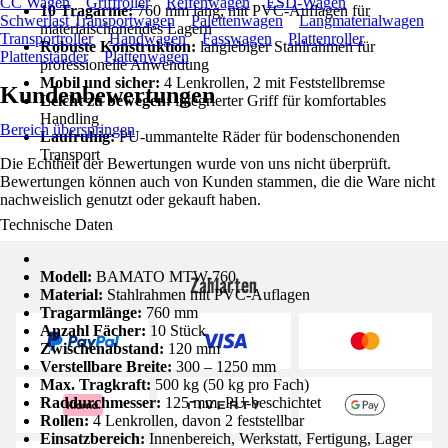
CC Wagen
Griffroller
Reifenwagen
ESD-Wagen
10 Tragarme:
760 mm lang, mit PVC-Auflagen für
Schwerlast Transportwagen
Palettenwagen
Langmaterialwagen
materialschonendes Lagern
Transportroller
Handwagen
Fasswagen
Plattenroller
Robuste Konstruktion:
langlebiger Stahlrahmen für
Plattenständer
Plattenwagen
professionelle Anwendung
Mobil und sicher:
4 Lenkrollen, 2 mit Feststellbremse
Kundenbewertungen
Leicht zu bewegen:
integrierter Griff für komfortables
Handling
Bereich überspringen
Laufruhig:
PU-ummantelte Räder für bodenschonenden
Transport
Die Echtheit der Bewertungen wurde von uns nicht überprüft.
Bewertungen können auch von Kunden stammen, die die Ware nicht
nachweislich genutzt oder gekauft haben.
Technische Daten
Modell:
BAMATO MTW-760
Zahlarten
Material:
Stahlrahmen mit PVC-Auflagen
Tragarmlänge:
760 mm
Anzahl Fächer:
10 Stück
Zwischenabstand:
120 mm
Verstellbare Breite:
300 – 1250 mm
Max. Tragkraft:
500 kg (50 kg pro Fach)
Raddurchmesser:
125 mm, PU-beschichtet
Rollen:
4 Lenkrollen, davon 2 feststellbar
Einsatzbereich:
Innenbereich, Werkstatt, Fertigung, Lager