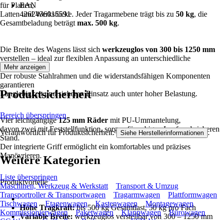
für Platten,
EAN
Latten und Werkstücke. Jeder Tragarmebene trägt bis zu
4262436015591
50 kg
, die
Gesamtbeladung beträgt
max. 500 kg
.
Die Breite des Wagens lässt sich
werkzeuglos von 300 bis 1250 mm
verstellen – ideal zur flexiblen Anpassung an unterschiedliche
Materialgrößen.
Mehr anzeigen
Der robuste Stahlrahmen und die widerstandsfähigen Komponenten
garantieren
Produktsicherheit
Langlebigkeit und sicheren Einsatz auch unter hoher Belastung.
Bereich überspringen
Vier leichtgängige
125 mm Räder
mit PU-Ummantelung,
davon zwei mit Feststellfunktion, sorgen für ruhigen Lauf und sicheren
Verantwortlich für Produktsicherheit:
.
Siehe Herstellerinformationen
Stand.
Der integrierte Griff ermöglicht ein komfortables und präzises
Manövrieren.
Weitere Kategorien
Liste überspringen
Produktvorteile
Maschinen, Werkzeug & Werkstatt
Transport & Umzug
Transportroller & Transportwagen
Tragarmwagen
Plattformwagen
Tischwagen
Etagenwagen
Kastenwagen
Montagewagen
Hohe Tragkraft:
bis 500 kg Gesamtlast, 50 kg pro Fach
Kommissionierwagen
Paketwagen
Klappwagen
Bürowagen
Variable Breite:
werkzeuglos verstellbar von 300 – 1250 mm