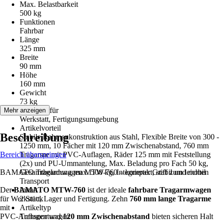
Max. Belastbarkeit
500 kg
Funktionen
Fahrbar
Länge
325 mm
Breite
90 mm
Höhe
160 mm
Gewicht
73 kg
Geeignet für
Mehr anzeigen
Werkstatt, Fertigungsumgebung
Artikelvorteil
Beschreibung
Stabile Rahmenkonstruktion aus Stahl, Flexible Breite von 300 -
1250 mm, 10 Fächer mit 120 mm Zwischenabstand, 760 mm
Bereich überspringen
Tragarme mit PVC-Auflagen, Räder 125 mm mit Feststellung
(2x) und PU-Ummantelung, Max. Beladung pro Fach 50 kg,
BAMATO Tragarmwagen MTW-760 – kompakt, stabil und mobil
Gesamtbeladung max. 500 kg, Integrierter Griff zum leichten
Transport
Der
BAMATO MTW-760
Inhalt
ist der ideale
fahrbare Tragarmwagen
für Werkstatt, Lager und Fertigung. Zehn
2 Stück
760 mm lange Tragarme
mit
Artikeltyp
PVC-Auflagen und
Transportwagen
120 mm Zwischenabstand
bieten sicheren Halt