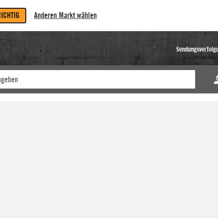
RICHTIG
Anderen Markt wählen
Sendungsverfolg