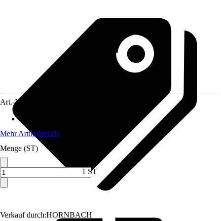
Art.-Nr.
5525241
Anwendung
:
Lösen
Mehr Artikeldetails
Menge (ST)
1 ST
Verkauf durch:
HORNBACH