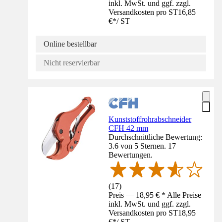
inkl. MwSt. und ggf. zzgl.
Versandkosten pro ST
16,85
€
*
/
ST
Online bestellbar
Nicht reservierbar
Kunststoffrohrabschneider
CFH 42 mm
Durchschnittliche Bewertung:
3.6 von 5 Sternen. 17
Bewertungen.
(
17
)
Preis — 18,95 € * Alle Preise
inkl. MwSt. und ggf. zzgl.
Versandkosten pro ST
18,95
€
*
/
ST