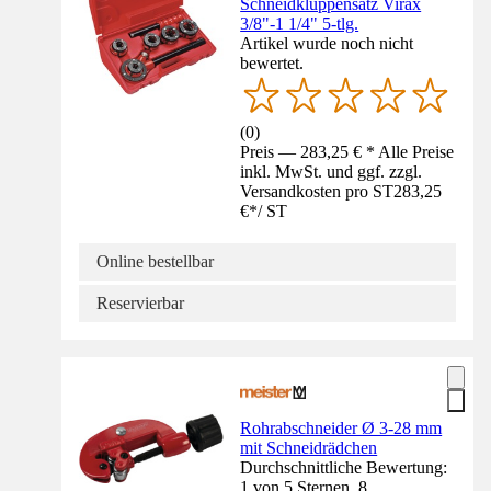
Schneidkluppensatz Virax
3/8"-1 1/4" 5-tlg.
Artikel wurde noch nicht
bewertet.
(
0
)
Preis — 283,25 € * Alle Preise
inkl. MwSt. und ggf. zzgl.
Versandkosten pro ST
283,25
€
*
/
ST
Online bestellbar
Reservierbar
Rohrabschneider Ø 3-28 mm
mit Schneidrädchen
Durchschnittliche Bewertung:
1 von 5 Sternen. 8