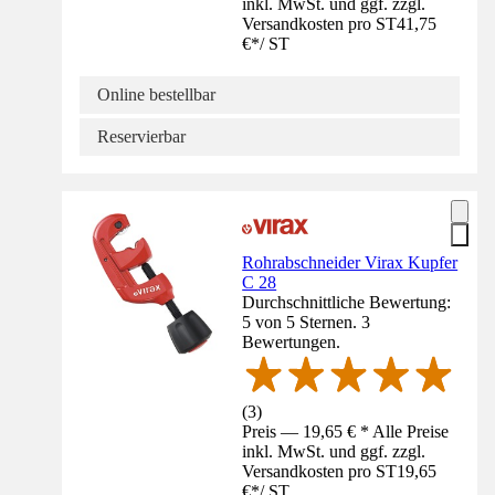
inkl. MwSt. und ggf. zzgl.
Versandkosten pro ST
41,75
€
*
/
ST
Online bestellbar
Reservierbar
Rohrabschneider Virax Kupfer
C 28
Durchschnittliche Bewertung:
5 von 5 Sternen. 3
Bewertungen.
(
3
)
Preis — 19,65 € * Alle Preise
inkl. MwSt. und ggf. zzgl.
Versandkosten pro ST
19,65
€
*
/
ST