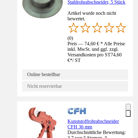
Stahlrohrabschneider, 5 Stück
Artikel wurde noch nicht
bewertet.
(
0
)
Preis — 74,60 € * Alle Preise
inkl. MwSt. und ggf. zzgl.
Versandkosten pro ST
74,60
€
*
/
ST
Online bestellbar
Nicht reservierbar
Kunststoffrohrabschneider
CFH 36 mm
Durchschnittliche Bewertung:
3.7 von 5 Sternen. 3