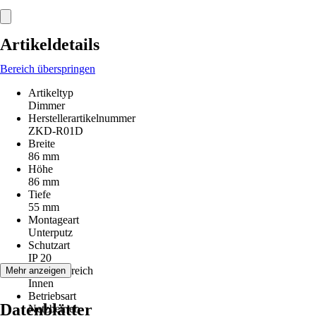
Artikeldetails
Bereich überspringen
Artikeltyp
Dimmer
Herstellerartikelnummer
ZKD-R01D
Breite
86 mm
Höhe
86 mm
Tiefe
55 mm
Montageart
Unterputz
Schutzart
IP 20
Einsatzbereich
Mehr anzeigen
Innen
Betriebsart
Datenblätter
Netzbetrieb