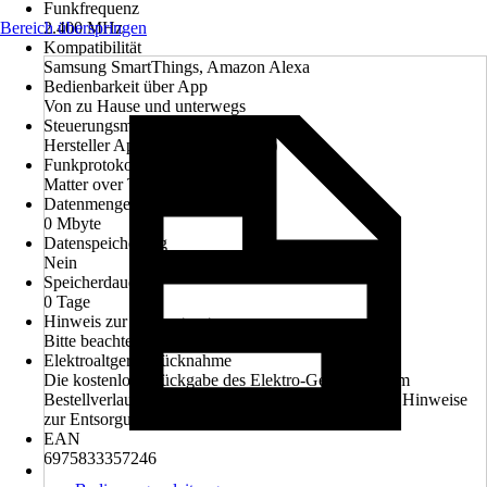
Funkfrequenz
Bereich überspringen
2.400 MHz
Kompatibilität
Samsung SmartThings, Amazon Alexa
Bedienbarkeit über App
Von zu Hause und unterwegs
Steuerungsmöglichkeit
Hersteller App (iOS und Android)
Funkprotokoll
Matter over Thread
Datenmenge
0 Mbyte
Datenspeicherung
Nein
Speicherdauer
0 Tage
Hinweis zur Entsorgung
Bitte beachte die Hinweise zur Entsorgung
Elektroaltgerät-Rücknahme
Die kostenlose Rückgabe des Elektro-Geräts kann im
Bestellverlauf ausgewählt werden. Bitte beachte die Hinweise
zur Entsorgung.
EAN
6975833357246