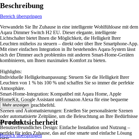
Beschreibung
Bereich überspringen
Verwandeln Sie Ihr Zuhause in eine intelligente Wohlfühloase mit dem
Aqara Dimmer Switch H2 EU. Dieser elegante, intelligente
Lichtschalter bietet Ihnen die Möglichkeit, die Helligkeit Ihrer
Leuchten mühelos zu steuern – direkt oder über Ihre Smartphone-App.
Mit einer einfachen Integration in Ihr bestehendes Aqara-System lässt
sich der Dimmer auch problemlos mit anderen Smart-Home-Geräten
kombinieren, um Ihnen maximalen Komfort zu bieten.
Highlights:
Individuelle Helligkeitsanpassung: Steuern Sie die Helligkeit Ihrer
Leuchten von 1 % bis 100 % und schaffen Sie so immer die perfekte
Atmosphäre.
Smart-Home-Integration: Kompatibel mit Aqara Home, Apple
HomeKit, Google Assistant und Amazon Alexa für eine bequeme
Steuerung per Sprachbefehl.
Mehr anzeigen
Szenen und Automatisierungen: Erstellen Sie personalisierte Szenen
oder automatisierte Zeitpläne, um die Beleuchtung an Ihre Bedürfnisse
Produktsicherheit
anzupassen.
Benutzerfreundliches Design: Einfache Installation und Nutzung –
perfekt für jedes Zuhause, das auf eine smarte und einfache Lösung
Bereich überspringen
setzt.