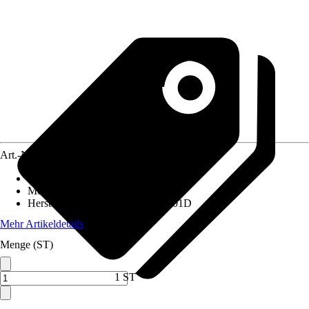
Art.-Nr.
12604867
Artikeltyp
:
Dimmer
Montageart
:
Unterputz
Herstellerartikelnummer
:
ZKD-R01D
Mehr Artikeldetails
Menge (ST)
1 ST