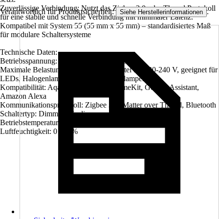
Zuverlässige Verbindung: Nutzt das Zigbee 3.0 oder Thread Protokoll
Verantwortlich für Produktsicherheit:
.
Siehe Herstellerinformationen
für eine stabile und schnelle Verbindung mit minimaler Latenz.
Kompatibel mit System 55 (55 mm x 55 mm) – standardisiertes Maß
für modulare Schaltersysteme
Technische Daten:
Betriebsspannung: 100-240 V AC, 50/60 Hz
Maximale Belastung: 200 W (Leuchtmittel für 220-240 V, geeignet für
LEDs, Halogenlampen und Energiesparlampen)
Kompatibilität: Aqara Home, Apple HomeKit, Google Assistant,
Amazon Alexa
Kommunikationsprotokoll: Zigbee 3.0, Matter over Thread, Bluetooth
Schaltertyp: Dimmer (für die manuelle Steuerung)
Betriebstemperatur: 0°C bis 40°C
Luftfeuchtigkeit: 0 - 95%