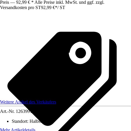
Preis — 92,99 € * Alle Preise inkl. MwSt. und ggf. zzgl.
Versandkosten pro ST
92,99 €
*
/
ST
Weitere Artikel des Verkäufers
Art.-Nr.
12639919
Standort
:
Halbschatten
Mehr Artikeldetails