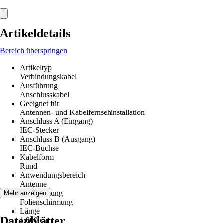
Artikeldetails
Bereich überspringen
Artikeltyp
Verbindungskabel
Ausführung
Anschlusskabel
Geeignet für
Antennen- und Kabelfernsehinstallation
Anschluss A (Eingang)
IEC-Stecker
Anschluss B (Ausgang)
IEC-Buchse
Kabelform
Rund
Anwendungsbereich
Antenne
Abschirmung
Mehr anzeigen
Folienschirmung
Länge
Datenblätter
1.000 cm