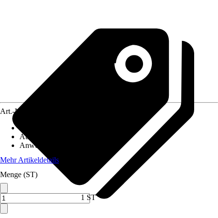
Art.-Nr.
5701534
Artikeltyp
:
Verbindungskabel
Ausführung
:
Anschlusskabel
Anwendungsbereich
:
Antenne
Mehr Artikeldetails
Menge (ST)
1 ST