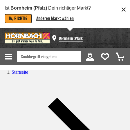
Ist
Bornheim (Pfalz)
Dein richtiger Markt?
JA, RICHTIG
Anderen Markt wählen
Bornheim (Pfalz)
Startseite