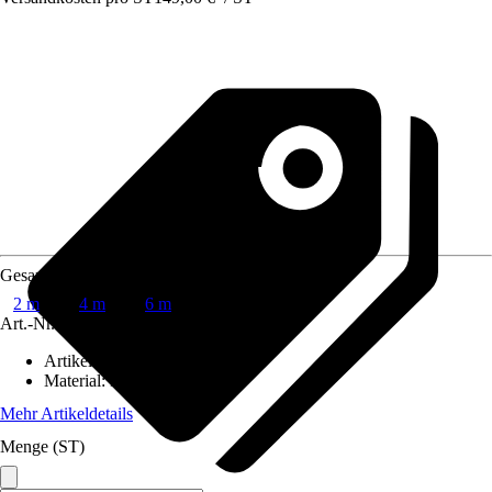
Gesamtlänge
2 m
4 m
6 m
Art.-Nr.
10669520
Artikeltyp
:
Kette
Material
:
Metall
Mehr Artikeldetails
Menge (ST)