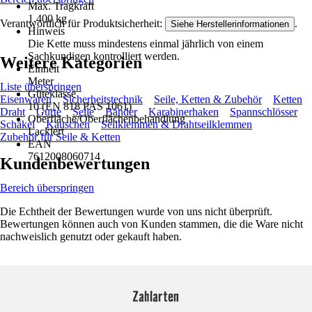
Max. Tragkraft
1.400 kg
Verantwortlich für Produktsicherheit:
.
Siehe Herstellerinformationen
Hinweis
Die Kette muss mindestens einmal jährlich von einem
Sachkundigen kontrolliert werden.
Weitere Kategorien
Einheit
Meter
Liste überspringen
Güteklasse
Eisenwaren
Sicherheitstechnik
Seile, Ketten & Zubehör
Ketten
10 (EN 818 PAS 1061)
Draht
Gurte
Seile
Bänder
Karabinerhaken
Spannschlösser
Oberfläche/Oberflächenbehandlung
Schäkel
Kauschen
Seilklemmen & Drahtseilklemmen
Lackiert
Zubehör für Seile & Ketten
EAN
7612008060714
Kundenbewertungen
Bereich überspringen
Die Echtheit der Bewertungen wurde von uns nicht überprüft.
Bewertungen können auch von Kunden stammen, die die Ware nicht
nachweislich genutzt oder gekauft haben.
Zahlarten