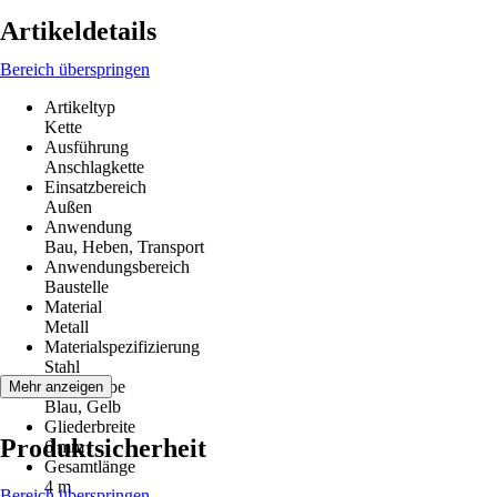
Artikeldetails
Bereich überspringen
Artikeltyp
Kette
Ausführung
Anschlagkette
Einsatzbereich
Außen
Anwendung
Bau, Heben, Transport
Anwendungsbereich
Baustelle
Material
Metall
Materialspezifizierung
Stahl
Grundfarbe
Mehr anzeigen
Blau, Gelb
Gliederbreite
Produktsicherheit
6 mm
Gesamtlänge
4 m
Bereich überspringen