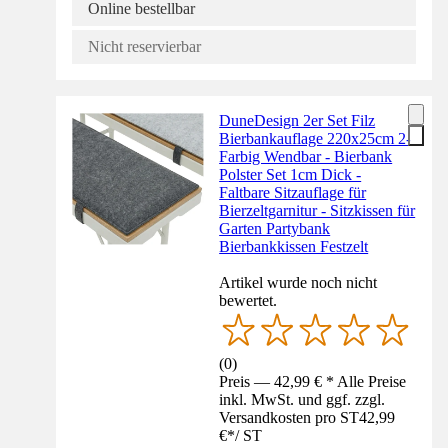
Online bestellbar
Nicht reservierbar
DuneDesign 2er Set Filz
Bierbankauflage 220x25cm 2-
Farbig Wendbar - Bierbank
Polster Set 1cm Dick -
Faltbare Sitzauflage für
Bierzeltgarnitur - Sitzkissen für
Garten Partybank
Bierbankkissen Festzelt
Artikel wurde noch nicht
bewertet.
(
0
)
Preis — 42,99 € * Alle Preise
inkl. MwSt. und ggf. zzgl.
Versandkosten pro ST
42,99
€
*
/
ST