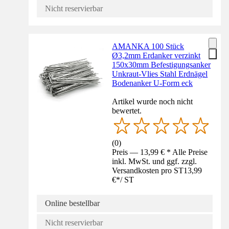
Nicht reservierbar
AMANKA 100 Stück
Ø3,2mm Erdanker verzinkt
150x30mm Befestigungsanker
Unkraut-Vlies Stahl Erdnägel
Bodenanker U-Form eck
Artikel wurde noch nicht
bewertet.
(
0
)
Preis — 13,99 € * Alle Preise
inkl. MwSt. und ggf. zzgl.
Versandkosten pro ST
13,99
€
*
/
ST
Online bestellbar
Nicht reservierbar