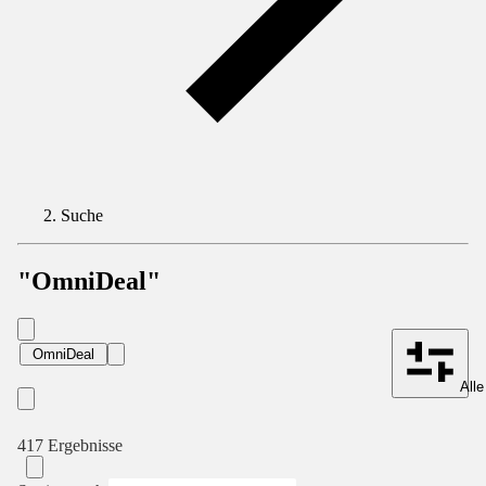
Suche
"OmniDeal"
OmniDeal
Alle
417 Ergebnisse