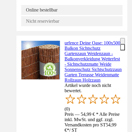
Online bestellbar
Nicht reservierbar
urfence Deine Oase: 100x500
Balkon Sichtschutz
Gartenzaun Weidenzaun -
Balkonverkleidung Wetterfest
- Sichtschutzmatte Weide
Sonnenschutz Sichtschutzzaun
Garten Terrasse Weidenmatte
Rollzaun Holzzaun
Artikel wurde noch nicht
bewertet.
(
0
)
Preis — 54,99 € * Alle Preise
inkl. MwSt. und ggf. zzgl.
Versandkosten pro ST
54,99
€
*
/
ST