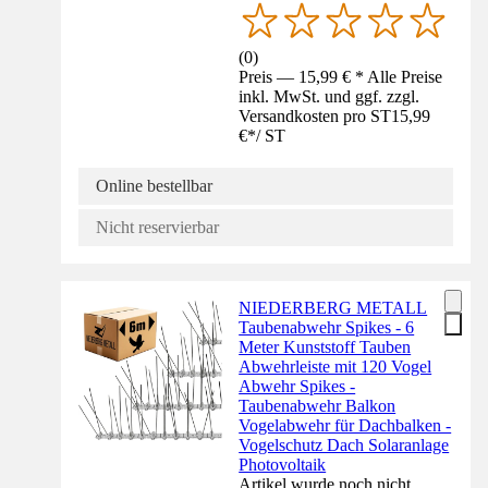
(
0
)
Preis — 15,99 € * Alle Preise
inkl. MwSt. und ggf. zzgl.
Versandkosten pro ST
15,99
€
*
/
ST
Online bestellbar
Nicht reservierbar
NIEDERBERG METALL
Taubenabwehr Spikes - 6
Meter Kunststoff Tauben
Abwehrleiste mit 120 Vogel
Abwehr Spikes -
Taubenabwehr Balkon
Vogelabwehr für Dachbalken -
Vogelschutz Dach Solaranlage
Photovoltaik
Artikel wurde noch nicht