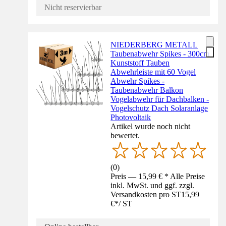
Nicht reservierbar
NIEDERBERG METALL
Taubenabwehr Spikes - 300cm
Kunststoff Tauben
Abwehrleiste mit 60 Vogel
Abwehr Spikes -
Taubenabwehr Balkon
Vogelabwehr für Dachbalken -
Vogelschutz Dach Solaranlage
Photovoltaik
Artikel wurde noch nicht
bewertet.
(
0
)
Preis — 15,99 € * Alle Preise
inkl. MwSt. und ggf. zzgl.
Versandkosten pro ST
15,99
€
*
/
ST