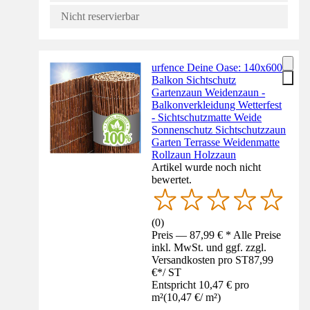
Nicht reservierbar
urfence Deine Oase: 140x600
Balkon Sichtschutz
Gartenzaun Weidenzaun -
Balkonverkleidung Wetterfest
- Sichtschutzmatte Weide
Sonnenschutz Sichtschutzzaun
Garten Terrasse Weidenmatte
Rollzaun Holzzaun
Artikel wurde noch nicht
bewertet.
(
0
)
Preis — 87,99 € * Alle Preise
inkl. MwSt. und ggf. zzgl.
Versandkosten pro ST
87,99
€
*
/
ST
Entspricht 10,47 € pro
m²
(
10,47 €
/
m²
)