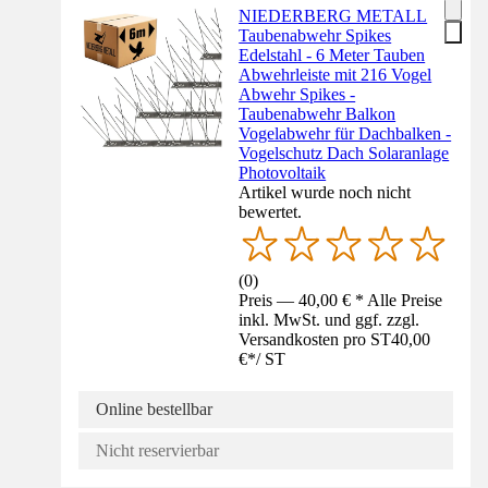
NIEDERBERG METALL
Taubenabwehr Spikes
Edelstahl - 6 Meter Tauben
Abwehrleiste mit 216 Vogel
Abwehr Spikes -
Taubenabwehr Balkon
Vogelabwehr für Dachbalken -
Vogelschutz Dach Solaranlage
Photovoltaik
Artikel wurde noch nicht
bewertet.
(
0
)
Preis — 40,00 € * Alle Preise
inkl. MwSt. und ggf. zzgl.
Versandkosten pro ST
40,00
€
*
/
ST
Online bestellbar
Nicht reservierbar