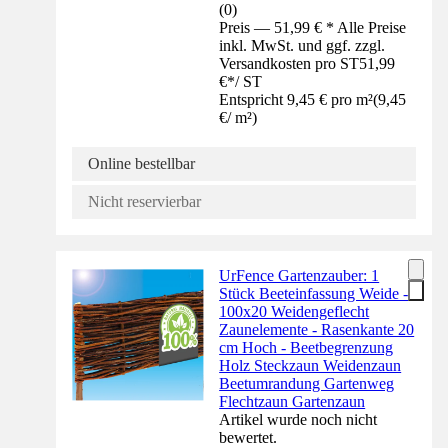
(
0
)
Preis — 51,99 € * Alle Preise
inkl. MwSt. und ggf. zzgl.
Versandkosten pro ST
51,99
€
*
/
ST
Entspricht 9,45 € pro m²
(
9,45
€
/
m²
)
Online bestellbar
Nicht reservierbar
UrFence Gartenzauber: 1
Stück Beeteinfassung Weide -
100x20 Weidengeflecht
Zaunelemente - Rasenkante 20
cm Hoch - Beetbegrenzung
Holz Steckzaun Weidenzaun
Beetumrandung Gartenweg
Flechtzaun Gartenzaun
Artikel wurde noch nicht
bewertet.