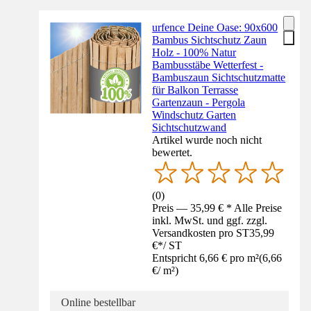
urfence Deine Oase: 90x600
Bambus Sichtschutz Zaun
Holz - 100% Natur
Bambusstäbe Wetterfest -
Bambuszaun Sichtschutzmatte
für Balkon Terrasse
Gartenzaun - Pergola
Windschutz Garten
Sichtschutzwand
Artikel wurde noch nicht
bewertet.
(
0
)
Preis — 35,99 € * Alle Preise
inkl. MwSt. und ggf. zzgl.
Versandkosten pro ST
35,99
€
*
/
ST
Entspricht 6,66 € pro m²
(
6,66
€
/
m²
)
Online bestellbar