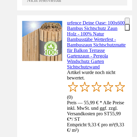
Nicht reservierbar
urfence Deine Oase: 100x600
Bambus Sichtschutz Zaun
Holz - 100% Natur
Bambusstäbe Wetterfest -
Bambuszaun Sichtschutzmatte
für Balkon Terrasse
Gartenzaun - Pergola
Windschutz Garten
Sichtschutzwand
Artikel wurde noch nicht
bewertet.
(
0
)
Preis — 55,99 € * Alle Preise
inkl. MwSt. und ggf. zzgl.
Versandkosten pro ST
55,99
€
*
/
ST
Entspricht 9,33 € pro m²
(
9,33
€
/
m²
)