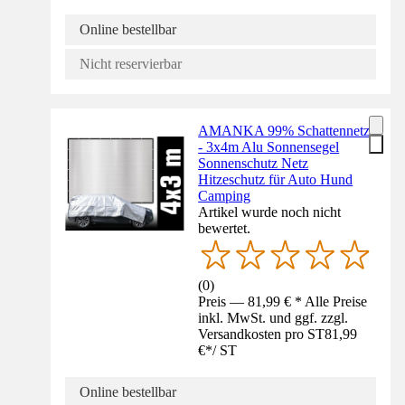
Online bestellbar
Nicht reservierbar
AMANKA 99% Schattennetz
- 3x4m Alu Sonnensegel
Sonnenschutz Netz
Hitzeschutz für Auto Hund
Camping
Artikel wurde noch nicht
bewertet.
(
0
)
Preis — 81,99 € * Alle Preise
inkl. MwSt. und ggf. zzgl.
Versandkosten pro ST
81,99
€
*
/
ST
Online bestellbar