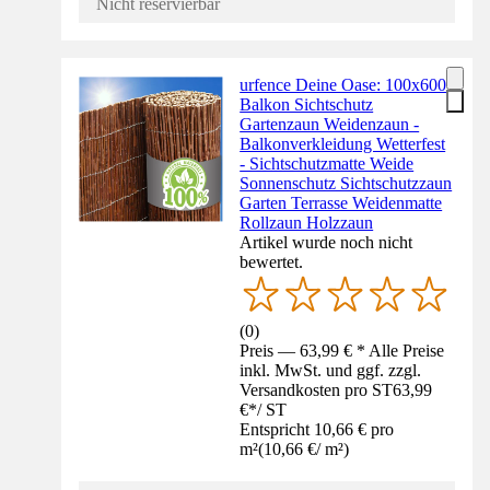
Nicht reservierbar
urfence Deine Oase: 100x600
Balkon Sichtschutz
Gartenzaun Weidenzaun -
Balkonverkleidung Wetterfest
- Sichtschutzmatte Weide
Sonnenschutz Sichtschutzzaun
Garten Terrasse Weidenmatte
Rollzaun Holzzaun
Artikel wurde noch nicht
bewertet.
(
0
)
Preis — 63,99 € * Alle Preise
inkl. MwSt. und ggf. zzgl.
Versandkosten pro ST
63,99
€
*
/
ST
Entspricht 10,66 € pro
m²
(
10,66 €
/
m²
)