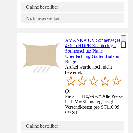
Online bestellbar
Nicht reservierbar
AMANKA UV Sonnensegel -
4x6 m HDPE Rechteckig -
Sonnenschutz Plane
Überdachung Garten Balkon
Beige
Artikel wurde noch nicht
bewertet.
(
0
)
Preis — 110,99 € * Alle Preise
inkl. MwSt. und ggf. zzgl.
Versandkosten pro ST
110,99
€
*
/
ST
Online bestellbar