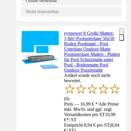
Online bestellbar
Nicht reservierbar
eyepower 8 Große Matten:
1,9m² Poolunterlage 50x50
Boden Poolmatte - Pool
Unterlage Outdoor Matte
Poolunterlage Matten - Platten
für Pool Schutzmatte unter
Pool - Bodenmatte Pool
Outdoor Puzzlematte
Artikel wurde noch nicht
bewertet.
(
0
)
Preis — 16,99 € * Alle Preise
inkl. MwSt. und ggf. zzgl.
Versandkosten pro ST
16,99
€
*
/
ST
Entspricht 8,94 € pro ST
(
8,94
€
/
ST
)