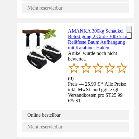
Nicht reservierbar
AMANKA 300kg Schaukel
Befestigung 2 Gurte 300x5 cm
Reißfeste Baum Aufhängung
mit Karabiner Haken
Artikel wurde noch nicht
bewertet.
(
0
)
Preis — 25,99 € * Alle Preise
inkl. MwSt. und ggf. zzgl.
Versandkosten pro ST
25,99
€
*
/
ST
Online bestellbar
Nicht reservierbar