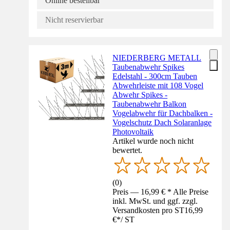
Online bestellbar
Nicht reservierbar
NIEDERBERG METALL
Taubenabwehr Spikes
Edelstahl - 300cm Tauben
Abwehrleiste mit 108 Vogel
Abwehr Spikes -
Taubenabwehr Balkon
Vogelabwehr für Dachbalken -
Vogelschutz Dach Solaranlage
Photovoltaik
Artikel wurde noch nicht
bewertet.
(
0
)
Preis — 16,99 € * Alle Preise
inkl. MwSt. und ggf. zzgl.
Versandkosten pro ST
16,99
€
*
/
ST