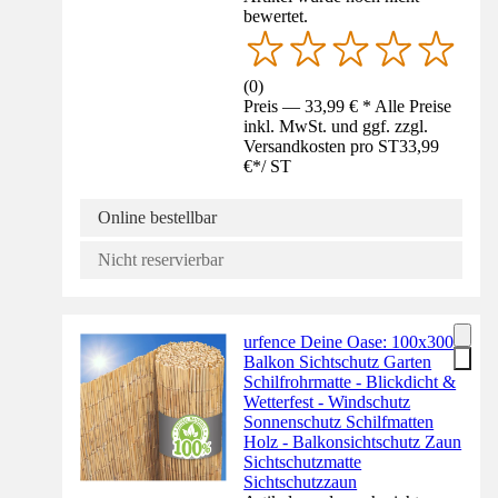
bewertet.
(
0
)
Preis — 33,99 € * Alle Preise
inkl. MwSt. und ggf. zzgl.
Versandkosten pro ST
33,99
€
*
/
ST
Online bestellbar
Nicht reservierbar
urfence Deine Oase: 100x300
Balkon Sichtschutz Garten
Schilfrohrmatte - Blickdicht &
Wetterfest - Windschutz
Sonnenschutz Schilfmatten
Holz - Balkonsichtschutz Zaun
Sichtschutzmatte
Sichtschutzzaun