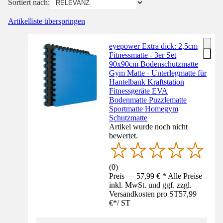
Sortiert nach:
Artikelliste überspringen
eyepower Extra dick: 2,5cm
Fitnessmatte - 3er Set
90x90cm Bodenschutzmatte
Gym Matte - Unterlegmatte für
Hantelbank Kraftstation
Fitnessgeräte EVA
Bodenmatte Puzzlematte
Sportmatte Homegym
Schutzmatte
Artikel wurde noch nicht
bewertet.
(
0
)
Preis — 57,99 € * Alle Preise
inkl. MwSt. und ggf. zzgl.
Versandkosten pro ST
57,99
€
*
/
ST