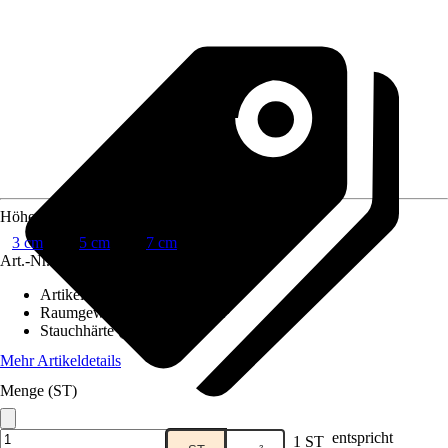
Höhe
3 cm
5 cm
7 cm
Art.-Nr.
10272845
Artikeltyp
:
Schaumstoff
Raumgewicht (RG)
:
28 kg/m³
Stauchhärte (SH)
:
4 kPA
Mehr Artikeldetails
Menge (ST)
entspricht
1 ST
Verkauf durch:
HORNBACH