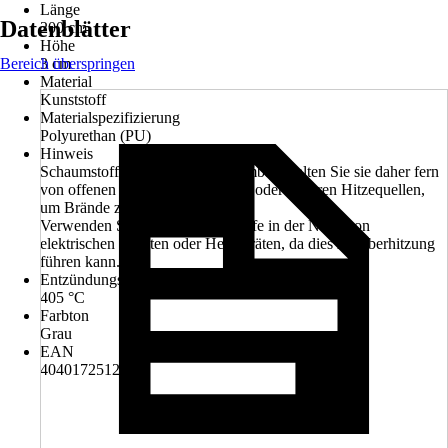
Länge
Datenblätter
200 cm
Höhe
Bereich überspringen
3 cm
Material
Kunststoff
Materialspezifizierung
Polyurethan (PU)
Hinweis
Schaumstoffe sind leicht entflammbar. Halten Sie sie daher fern
von offenen Flammen, Zigaretten oder anderen Hitzequellen,
um Brände zu vermeiden.
Verwenden Sie keine Schaumstoffe in der Nähe von
elektrischen Geräten oder Heizgeräten, da dies zu Überhitzung
führen kann.
Entzündungstemperatur ca.
405 °C
Farbton
Grau
EAN
4040172512907