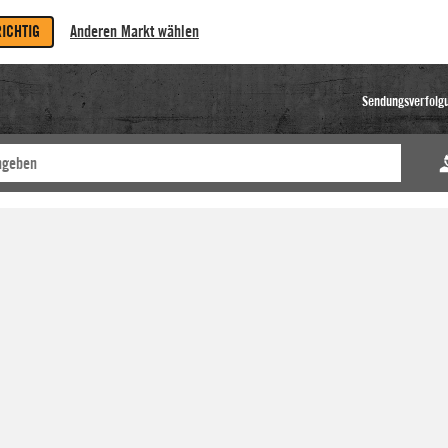
RICHTIG
Anderen Markt wählen
Sendungsverfolg