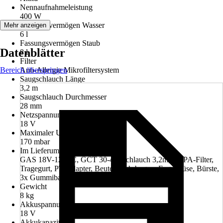
Nennaufnahmeleistung
400 W
Fassungsvermögen Wasser
Mehr anzeigen
6 l
Fassungsvermögen Staub
Datenblätter
8 l
Filter
Bereich überspringen
Anti-Allergie Mikrofiltersystem
Saugschlauch Länge
3,2 m
Saugschlauch Durchmesser
28 mm
Netzspannung
18 V
Maximaler Unterdruck in mbar
170 mbar
Im Lieferumfang enthalten
GAS 18V-12 MC, GCT 30-42, Schlauch 3,2m, HEPA-Filter,
Tragegurt, PT-Adapter, Beutel, Rohrbogen, Fugendüse, Bürste,
3x Gummiband
Gewicht
8 kg
Akkuspannung
18 V
Akkukapazität