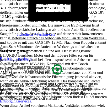
automatisch ein und aus, sobald du dein Werkzeug in Betrieb nimmst
► Hervorragende Saugkraft dank BITURBO Brushless-Technologie,
größerem Filter und Zyklon-TechnologieDer Akku-Sauger GAS 18V-
12 MC gewährleistet Staubschutz der Klasse M. Er beseitigt die
meisten Staubarten auf der Baustelle – Beton, Ziegel, Spachtelmasse,
Fliesenzementkleber und mehr. Die innovative ESD-Lösung leitet
automatisch elektrische Ladungen ab, und sein Auto-Start bedient den
Sauger für dich, so dass du dich ganz auf deine Arbeit konzentrieren
Sicherheits-/Warnhinweis
kannst. Befestige einfach das Auto-Start-Modul an deinem Werkzeug
und kopple es mit dem GAS 18V-12 MC. Nach dem Koppeln erkennt
Auto-Start Vibrationen des laufenden Werkzeugs und schaltet den
Entsorgung
Sauger für dich automatisch ein und aus. Der leistungsstarke
BITURBO Brushless-Motor und der größere Filter sorgen für
Bereich überspringen
hervorragende Saugkraft bei allen anspruchsvollen Arbeiten – und das
alles mit nur einem 18V-Akku.Kompatibel mit dem Bosch
Professional 18V System und mit der markenübergreifenden
AMPShare Akku Allianz.Für eine lange Lebensdauer von Filter und
Sauger wird die halbautomatische Filterreinigung jedesmal aktiviert,
wenn du die Akku-Abdeckung schließt. Das kompakte und leichte
Elektrogeräte, Batterien, Akkus und Leuchtmittel dürfen nicht im
Design sorgt für Mobilität am Arbeitsort: Der Sauger lässt sich
Hausmüll entsorgt werden. Batterien, Akkus und Leuchtmittel sind vor
mühelos tragen, aufhängen und rollen. Er wird mit einem 3,2 m
der Entsorgung aus dem Gerät zu entnehmen, sofern dies
langem, antistatischen Schlauch mit Click & Clean-Adapter geliefert,
zerstörungsfrei möglich ist. Mehr Informationen findest Du bei unseren
damit du jeden Arbeitsbereich erreichst.
Entsorgungsservices
.
Wenn dieser Artikel von einem Marktplatz-Verkäufer angeboten wird,