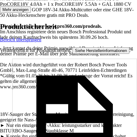
ProCORE18V 4.0Ah + 1 x ProCORE18V 5.5Ah + GAL 1880 CV
Starterset, einen GOP 18V-34 Akku-Multicutter oder eine GHE 18V-
Mehr anzeigen
50 Akku-Heckenschere gratis mit PRO Deals.
Produktsicherheit
· Registriere dich unter
www.pro360.com/prodeals.
Im Anschluss registriere dein neues Bosch Professional Produkt und
lade deinen Kaufnachweis bis spätestens 30.09.26 hoch.
Bereich überspringen
· Jetzt kannst du deine Prämie auswählen! Du wirst bis zur Lieferung
Verantwortlich für Produktsicherheit:
.
Siehe Herstellerinformationen
deiner Prämie per E-Mail über jede Statusänderung informiert.
Die Aktion wird durchgeführt von der Robert Bosch Power Tools
GmbH, Max-Lang-Straße 40-46, 70771 Leinfelden-Echterdingen
*Gültig vom 01.05.26 bis 31.08.26 und solange der Vorrat reicht! Es
gelten die allgemeinen Geschäftsbedingungen:
www.pro360.com/prodeals/termsofuse
18V-Sauger der Staubklasse M mit halbautomatischer Filterreinigung,
geeignet für Nass-/Trockenanwendungen
► Nur ein einziger 18V-Akku: leistungsstarker und kompakter
BITURBO-Sauger der Staubklasse M
► Kopple ihn einfach mit dem Auto-Start-Modul, und er schaltet