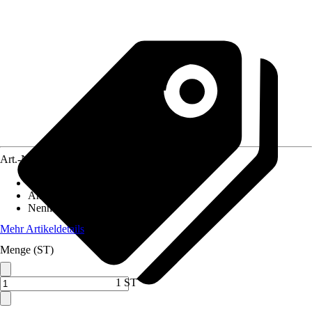
Art.-Nr.
12039539
Ausführung
:
Akku-Staubsauger
Antriebsart
:
Akku
Nennaufnahmeleistung
:
400 W
Mehr Artikeldetails
Menge (ST)
1 ST