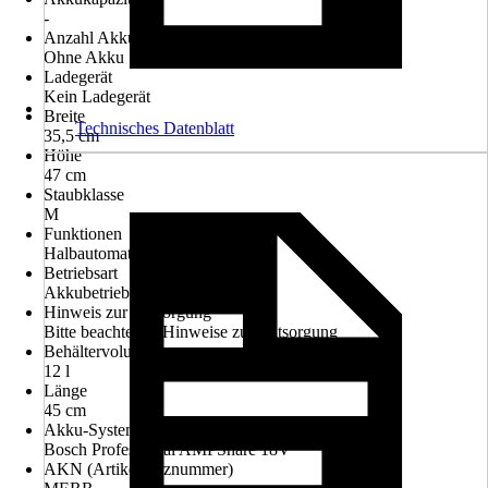
-
Anzahl Akkus
Ohne Akku
Ladegerät
Kein Ladegerät
Breite
Technisches Datenblatt
35,5 cm
Höhe
47 cm
Staubklasse
M
Funktionen
Halbautomatische Filterreinigung
Betriebsart
Akkubetrieb
Hinweis zur Entsorgung
Bitte beachte die Hinweise zur Entsorgung
Behältervolumen
12 l
Länge
45 cm
Akku-System
Bosch Professional AMPShare 18V
AKN (Artikelkurznummer)