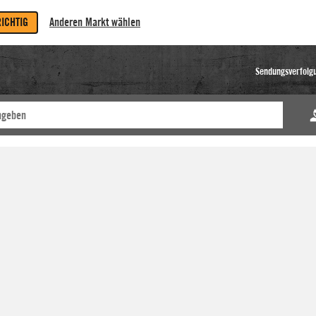
RICHTIG
Anderen Markt wählen
Sendungsverfolg