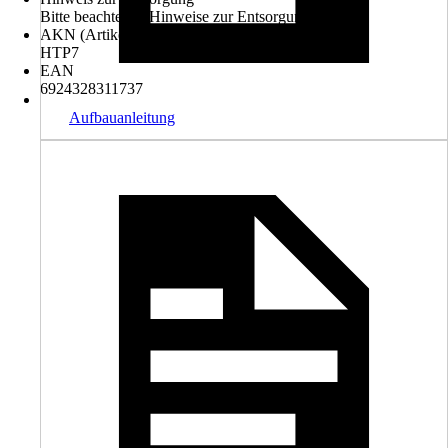
Bitte beachte die Hinweise zur Entsorgung
AKN (Artikelkurznummer)
HTP7
EAN
6924328311737
Aufbauanleitung