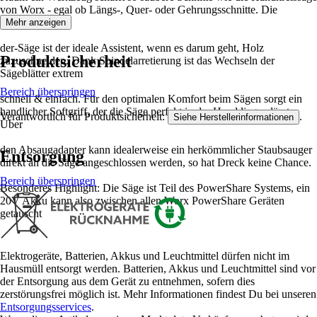
von Worx - egal ob Längs-, Quer- oder Gehrungsschnitte. Die
Allroun-
Mehr anzeigen
der-Säge ist der ideale Assistent, wenn es darum geht, Holz
Produktsicherheit
zuzuschneiden. Dank Spindelarretierung ist das Wechseln der
Sägeblätter extrem
Bereich überspringen
schnell & einfach. Für den optimalen Komfort beim Sägen sorgt ein
handlicher Softgriff, der die Säge perfekt in der Hand liegen lässt.
Verantwortlich für Produktsicherheit:
.
Siehe Herstellerinformationen
Über
den Absaugadapter kann idealerweise ein herkömmlicher Staubsauger
Entsorgung
direkt an die Säge angeschlossen werden, so hat Dreck keine Chance.
Bereich überspringen
Besonderes Highlight: Die Säge ist Teil des PowerShare Systems, ein
20V Akku kann also zwischen allen Worx PowerShare Geräten
getauscht
Elektrogeräte, Batterien, Akkus und Leuchtmittel dürfen nicht im
Hausmüll entsorgt werden. Batterien, Akkus und Leuchtmittel sind vor
der Entsorgung aus dem Gerät zu entnehmen, sofern dies
zerstörungsfrei möglich ist. Mehr Informationen findest Du bei unseren
Entsorgungsservices
.