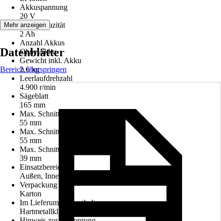
Akkuspannung
20 V
Akkukapazität
Mehr anzeigen
2 Ah
Anzahl Akkus
Datenblätter
Ohne Akku
Gewicht inkl. Akku
Bereich überspringen
2,6 kg
Leerlaufdrehzahl
4.900 r/min
Sägeblatt
165 mm
Max. Schnitttiefe in Holz
55 mm
Max. Schnittbreite (90°)
55 mm
Max. Schnittbreite (45°)
39 mm
Einsatzbereich
Außen, Innen
Verpackung
Karton
Im Lieferumfang enthalten
Hartmetallklinge, Absaugadapter, Schlüssel
Hinweis zur Entsorgung