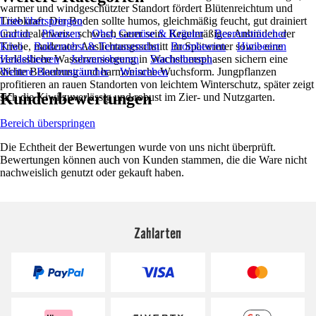
warmer und windgeschützter Standort fördert Blütenreichtum und
Triebkraft. Der Boden sollte humos, gleichmäßig feucht, gut drainiert
Liste überspringen
und idealerweise schwach sauer sein. Regelmäßiges Anbinden der
Garten
Pflanzen
Obst, Gemüse & Kräuter
Beerensträucher
Triebe, moderater Auslichtungsschnitt im Spätwinter sowie eine
Kiwi
Balkonobst & Terrassenobst
Brombeeren
Himbeeren
verlässliche Wasserversorgung in Wachstumsphasen sichern eine
Heidelbeeren
Johannisbeeren
Stachelbeeren
dichte Belaubung und harmonische Wuchsform. Jungpflanzen
Weitere Beerensträucher
Weinreben
profitieren an rauen Standorten von leichtem Winterschutz, später zeigt
Kundenbewertungen
sich die Kiwi zuverlässig und robust im Zier- und Nutzgarten.
Bereich überspringen
Die Echtheit der Bewertungen wurde von uns nicht überprüft.
Bewertungen können auch von Kunden stammen, die die Ware nicht
nachweislich genutzt oder gekauft haben.
Zahlarten