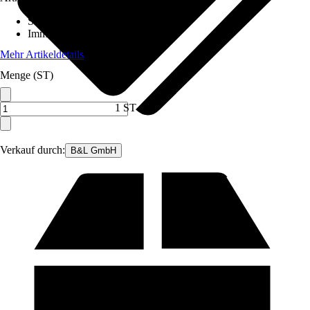
Standort
:
Sonne
Immergrün
:
Ja
Mehr Artikeldetails
Menge (ST)
1 ST
Verkauf durch:
B&L GmbH