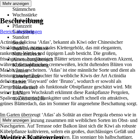
Wuchs
Mehr anzeigen
Stämmchen
Wuchsstärke
Beschreibung
Starkwachsend
Pflanzzeit
Bereich überspringen
Ganzjährig
Standort
Actinidia deliciosa ‘Atlas’, bekannt als Kiwi oder Chinesischer
Sonne
Strahlengriffel, ist ein vitales Klettergehölz, das mit elegantem,
Bodenverhältnisse
rankendem Wuchs und üppigem Laub besticht. Die großen,
Nährstoffreich
frischgrünen, herzförmigen Blätter setzen einen dekorativen Akzent,
Anwendungsbereich
während die zahlreichen cremeweißen, leicht duftenden Blüten von
Kübelbepflanzung
Mai bis Juni erscheinen. ‘Atlas’ ist eine männliche Sorte und dient als
Variante
leistungsstarker Befruchter für weibliche Kiwis der Art Actinidia
Kletterpflanze
deliciosa wie ‘Hayward’ oder ‘Bruno’, wodurch er sowohl als
Einheit
Ziergehölz als auch als funktionale Obstpflanze geschätzt wird. Mit
Einzelartikel
seiner kräftigen Wuchskraft erklimmt diese Rankpflanze Pergolen,
EAN
Spaliere, Zäune und Rankgitter und schafft schnell ein attraktives,
4063654851288
grünes Blätterdach, das im Sommer für angenehme Beschattung sorgt.
Im Garten überzeugt ‘Atlas’ als Solitär an einer Pergola ebenso wie in
der Gruppenpflanzung zusammen mit weiblichen Sorten im Obst- und
Mehr anzeigen
Naschgarten. Auf Terrasse oder Balkon lässt sich die Kiwi als robuste
Kübelpflanze kultivieren, sofern ein großes, durchlässiges Gefäß und
Weitere Kategorien
eine stabile Kletterhilfe bereitstehen. Ein sonniger bis halbschattiger,