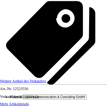
Weitere Artikel des Verkäufers
Art.-Nr.
12523556
Verkauf durch:
Material Leinwand
:
-
C|CON Communication & Consulting GmbH
Mehr Artikeldetails