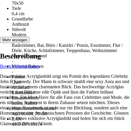
70x50
Tiefe
0,4 cm
Grundfarbe
Anthrazit
Stilwelt
Modern
Räume
Mehr anzeigen
Badezimmer, Bar, Büro / Kanzlei / Praxis, Esszimmer, Flur /
Diele, Küche, Schlafzimmer, Treppenhaus, Wohnzimmer
Beschreibung
Material Leinwand
-
Bereich überspringen
Material Rahmen
-
Das attraktive Acrylglasbild zeigt ein Porträt des legendären Celebrity
Format
John F Kennedy. Der Mann in schwarz strahlt eine sexy Aura aus und
Quer
fasziniert mit seinem charmanten Blick. Das hochwertige Acrylglas
Artikelart
verleiht dem Bild eine edle Optik und lässt die Farben brillant
Einzelartikel
erstrahlen. Ein Must-Have für alle Fans von Celebrities und Mode, die
Einsatzbereich
ein stilvolles Statement in ihrem Zuhause setzen möchten. Dieses
Innen, Außen
einzigartige Kunstwerk ist nicht nur ein Blickfang, sondern auch eine
Herstellerartikelnummer
Hommage an eine der ikonischsten Personen der Geschichte. Gönnen
AGP00608_70x50
Sie sich dieses exklusive Acrylglasbild und holen Sie sich ein Stück
EAN
Glamour in Ihre vier Wände.
4067437105414