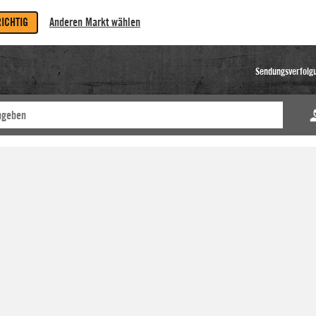
RICHTIG
Anderen Markt wählen
Sendungsverfolg