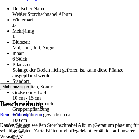
Deutscher Name
Weißer Storchschnabel Album
Winterhart
Ja
Mehrjährig
Ja
Blütezeit
Mai, Juni, Juli, August
Inhalt
6 Stück
Pflanzzeit
Solange der Boden nicht gefroren ist, kann diese Pflanze
ausgepflanzt werden
Standort
Halbschatten, Sonne
Mehr anzeigen
Größe ohne Topf
10 cm - 15 cm
Beschreibung
Anwendungsbereich
Gruppenpflanzung
Bereich überspringen
Wuchshöhe ausgewachsen ca.
100 cm
Kaufen Sie den weißen Storchschnabel Album (Geranium phaeum) für
Variante
schattige Gärten. Zarte Blüten und pflegeleicht, erhältlich auf unserer
Staude
Website.
EAN