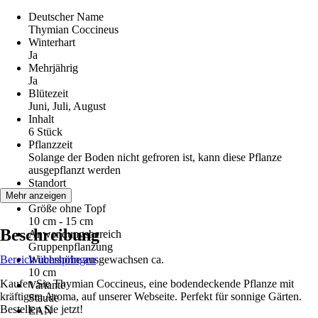
Deutscher Name
Thymian Coccineus
Winterhart
Ja
Mehrjährig
Ja
Blütezeit
Juni, Juli, August
Inhalt
6 Stück
Pflanzzeit
Solange der Boden nicht gefroren ist, kann diese Pflanze
ausgepflanzt werden
Standort
Sonne
Mehr anzeigen
Größe ohne Topf
10 cm - 15 cm
Beschreibung
Anwendungsbereich
Gruppenpflanzung
Bereich überspringen
Wuchshöhe ausgewachsen ca.
10 cm
Kaufen Sie Thymian Coccineus, eine bodendeckende Pflanze mit
Variante
kräftigem Aroma, auf unserer Webseite. Perfekt für sonnige Gärten.
Staude
Bestellen Sie jetzt!
EAN