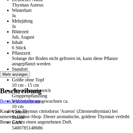
Thymian Aureus
Winterhart
Ja
Mehrjährig
Ja
Blütezeit
Juli, August
Inhalt
6 Stück
Pflanzzeit
Solange der Boden nicht gefroren ist, kann diese Pflanze
ausgepflanzt werden
Standort
Sonne
Mehr anzeigen
Größe ohne Topf
10 cm - 15 cm
Beschreibung
Anwendungsbereich
Gruppenpflanzung
Bereich überspringen
Wuchshöhe ausgewachsen ca.
10 cm
Kaufen Sie Thymus citriodorus 'Aureus' (Zitronenthymian) bei
Variante
unserem Online-Shop. Dieser aromatische, goldene Thymian verleiht
Staude
Ihrem Garten einen angenehmen Duft.
EAN
5400785148686