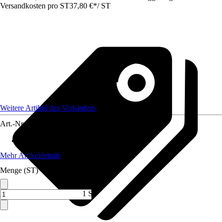
Versandkosten pro ST
37,80 €
*
/
ST
Weitere Artikel des Verkäufers
Art.-Nr.
12586602
Standort
:
Sonne
Mehr Artikeldetails
Menge (ST)
1 ST